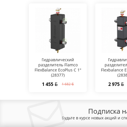
Гидравлический
Гидравли
разделитель Flamco
разделител
FlexBalance EcoPlus C 1"
Flexbalance E
(28377)
(283
1 455
2 975
1 682
Подписка н
Будьте в курсе новых акций и с