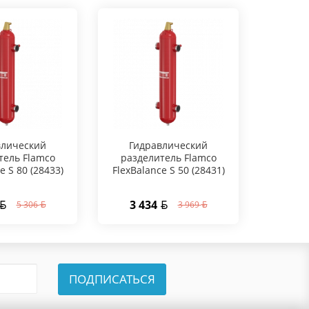
влический
Гидравлический
тель Flamco
разделитель Flamco
e S 80 (28433)
FlexBalance S 50 (28431)
3 434
5 306
3 969
ПОДПИСАТЬСЯ