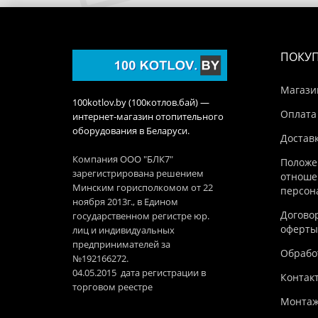
ПОКУ
Магази
100kotlov.by (100котлов.бай) —
Оплата
интернет-магазин отопительного
оборудования в Беларуси.
Достав
Компания ООО "БЛК7"
Положе
зарегистрирована решением
отноше
Минским горисполкомом от 22
персон
ноября 2013г., в Едином
Догово
государственном регистре юр.
оферты
лиц и индивидуальных
предпринимателей за
Обработ
№192166272.
04.05.2015 дата регистрации в
Контак
торговом реестре
Монтаж