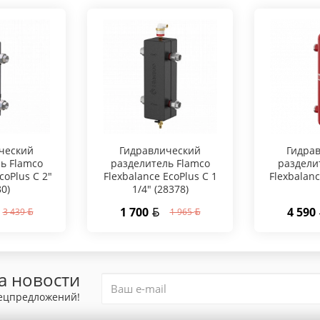
ческий
Гидравлический
Гидра
ь Flamco
разделитель Flamco
раздели
coPlus C 2"
Flexbalance EcoPlus C 1
Flexbalanc
80)
1/4" (28378)
1 700
4 590
3 439
1 965
а новости
пецпредложений!