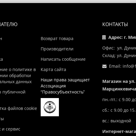
ПАТЕЛЮ
КОНТАКТЫ
Адрес: г. Ми
н
Возврат товара
Офис: ул. Дуни
Производители
Склад: ул. Дун
ка
Написать сообщение
Email:
info@1
ние о политике в
Карта сайта
нии обработки
Наши права защищает
Магазин на ул.
альных данных
Ассоциация
Марцинкевича,
р публичной
“Правосубъектность”
пн.-пт.: с 9.00 д
ка файлов cookie
сб.: с 9.00 до 15
ты
вс.: выходной
 и сервис
Интернет-маг