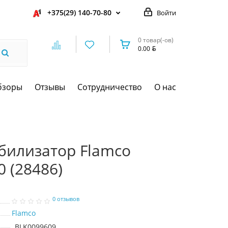
+375(29) 140-70-80
Войти
0 товар(-ов)
0.00
бзоры
Отзывы
Сотрудничество
О нас
билизатор Flamco
0 (28486)
0 отзывов
Flamco
BLK0099609