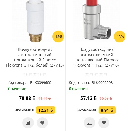
-13%
-13%
Воздухоотводчик
Воздухоотводчик
автоматический
автоматический
поплавковый Flamco
поплавковый Flamco
Flexvent G 1/2, белый (27743)
Flexvent H 1/2'' (27710)
Код товара:
BLK0099600
Код товара:
BLK0099598
В наличии
В наличии
78.88
57.12
91.19
66.03
Экономия
12.31
Экономия
8.91