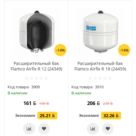
-14%
-14%
Расширительный бак
Расширительный бак
Flamco Airfix R 12 (24349)
Flamco Airfix R 18 (24459)
Код товара:
3909
Код товара:
3910
В наличии
В наличии
161
206
186
238
Экономия
25.21
Экономия
32.26