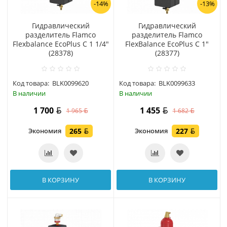
-14%
-13%
Гидравлический
Гидравлический
разделитель Flamco
разделитель Flamco
Flexbalance EcoPlus C 1 1/4"
FlexBalance EcoPlus C 1"
(28378)
(28377)
Код товара:
BLK0099620
Код товара:
BLK0099633
В наличии
В наличии
1 700
1 455
1 965
1 682
Экономия
265
Экономия
227
В КОРЗИНУ
В КОРЗИНУ