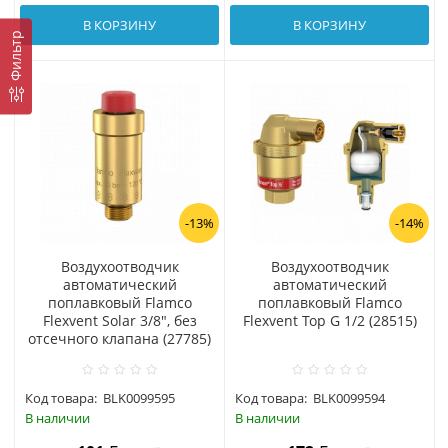
В КОРЗИНУ
В КОРЗИНУ
Фильтр
-13%
-14%
Воздухоотводчик
Воздухоотводчик
автоматический
автоматический
поплавковый Flamco
поплавковый Flamco
Flexvent Solar 3/8", без
Flexvent Top G 1/2 (28515)
отсечного клапана (27785)
Код товара:
BLK0099595
Код товара:
BLK0099594
В наличии
В наличии