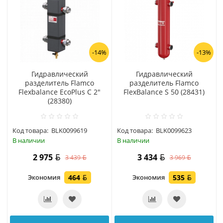
-14%
-13%
Гидравлический
Гидравлический
разделитель Flamco
разделитель Flamco
Flexbalance EcoPlus C 2"
FlexBalance S 50 (28431)
(28380)
Код товара:
BLK0099619
Код товара:
BLK0099623
В наличии
В наличии
2 975
3 434
3 439
3 969
Экономия
464
Экономия
535