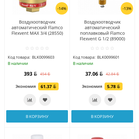
-14%
-13%
Воздухоотводчик
Воздухоотводчик
автоматический Flamco
автоматический
Flexvent MAX 3/4 (28550)
поплавковый Flamco
Flexvent G 1/2 (89000)
Код товара:
BLK0099603
Код товара:
BLK0099601
В наличии
В наличии
393
37.06
454
42.84
Экономия
61.37
Экономия
5.78
В КОРЗИНУ
В КОРЗИНУ