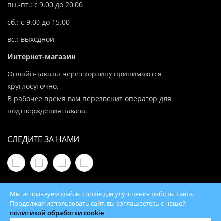
пн.-пт.: с 9.00 до 20.00
сб.: с 9.00 до 15.00
вс.: выходной
Интернет-магазин
Онлайн-заказы через корзину принимаются
круглосуточно.
В рабочее время вам перезвонит оператор для
подтверждения заказа.
СЛЕДИТЕ ЗА НАМИ
Мы используем файлы cookie для улучшения работы сайта.
Продолжая использовать сайт, вы соглашаетесь с нашей
политикой обработки cookie
.
© 2026 100Kotlov.by — продажа отопительного