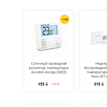
-13%
Суточный проводной
Hедел
регулятор температуры
беспроводной
Auraton Auriga (3003)
температур
Pavo SET 
155
315
179