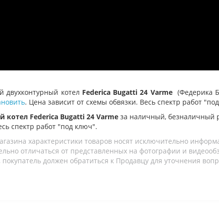
ый двухконтурный котел
Federica Bugatti 24 Varme
(Федерика 
ановить
. Цена зависит от схемы обвязки. Весь спектр работ "под
 котел Federica Bugatti 24 Varme
за наличный, безналичный 
есь спектр работ "под ключ".
агазина характеристики товаров носят исключительно информ
льно отличаться от представленных на фотографии и видеообзо
 покупатель должен обратиться к Продавцу для уточнения вопр