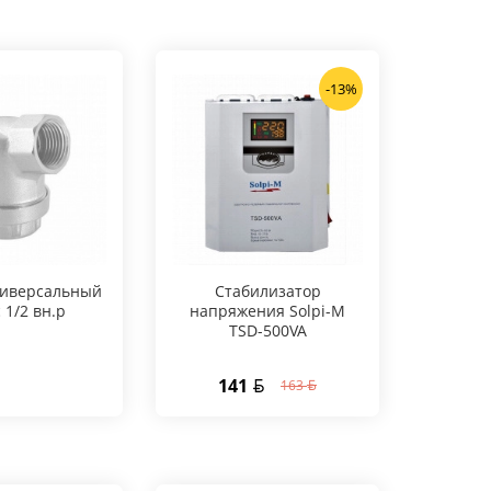
-13%
ниверсальный
Стабилизатор
c 1/2 вн.р
напряжения Solpi-M
TSD-500VA
141
163