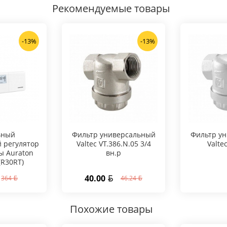
Рекомендуемые товары
-13%
-13%
ьный
Фильтр универсальный
Фильтр у
 регулятор
Valtec VT.386.N.05 3/4
Valte
ы Auraton
вн.р
(R30RT)
40.00
364
46.24
Похожие товары