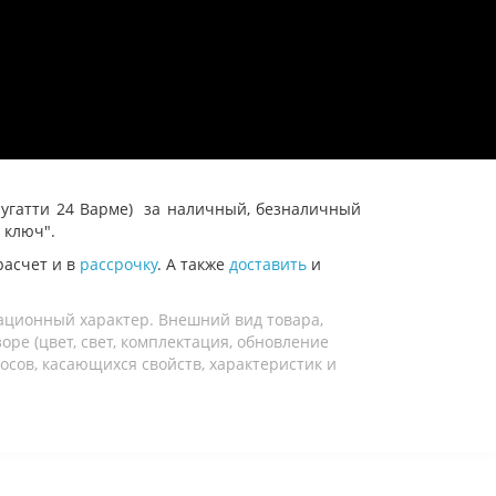
Бугатти 24 Варме) за наличный, безналичный
 ключ".
расчет и в
рассрочку
. А также
доставить
и
ационный характер. Внешний вид товара,
ре (цвет, свет, комплектация, обновление
осов, касающихся свойств, характеристик и