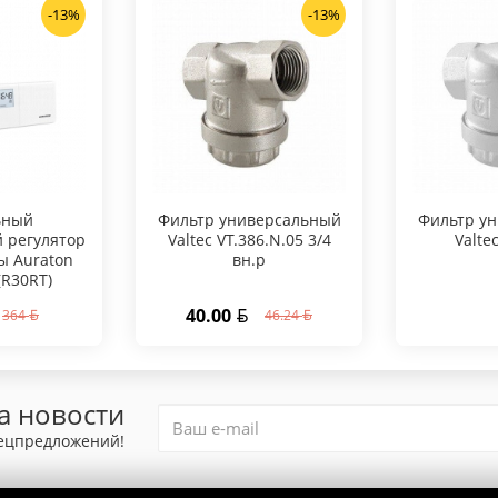
-13%
-13%
ьный
Фильтр универсальный
Фильтр у
 регулятор
Valtec VT.386.N.05 3/4
Valte
ы Auraton
вн.р
(R30RT)
40.00
364
46.24
а новости
пецпредложений!