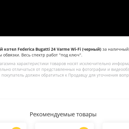
 котел Federica Bugatti 24 Varme Wi-Fi (черный)
за наличный,
ы обвязки. Весь спектр работ "под ключ".
агазина характеристики товаров носят исключительно информ
льно отличаться от представленных на фотографии и видеообзо
 покупатель должен обратиться к Продавцу для уточнения вопр
Рекомендуемые товары