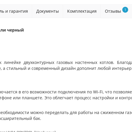
1
ль и гарантия
Документы
Комплектация
Отзывы
или черный
 к линейке двухконтурных газовых настенных котлов. Благо
, а стильный и современный дизайн дополнит любой интерьер
лючается в его возможности подключения по Wi-Fi, что позволя
фоне или планшете. Это облегчает процесс настройки и контро
необходимости можно переделать для работы на сжиженном газе
расширительный бак.