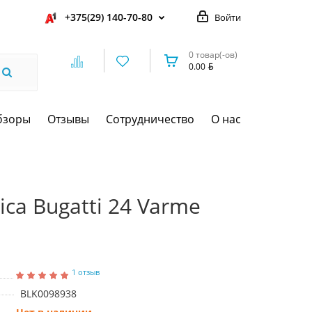
+375(29) 140-70-80
Войти
0 товар(-ов)
0.00
бзоры
Отзывы
Сотрудничество
О нас
ica Bugatti 24 Varme
1 отзыв
BLK0098938