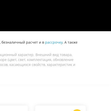
 безналичный расчет и в
рассрочку
. А также
ационный характер. Внешний вид товара,
ре (цвет, свет, комплектация, обновление
осов, касающихся свойств, характеристик и