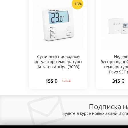
-13%
Суточный проводной
Hедел
регулятор температуры
беспроводной
Auraton Auriga (3003)
температур
Pavo SET 
155
315
179
Подписка н
Будьте в курсе новых акций и с