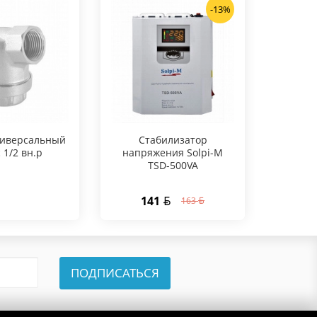
-13%
ниверсальный
Стабилизатор
c 1/2 вн.р
напряжения Solpi-M
TSD-500VA
141
163
ПОДПИСАТЬСЯ