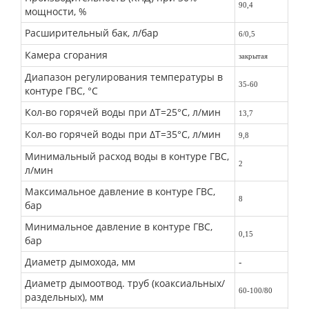
90,4
мощности, %
Расширительный бак, л/бар
6/0,5
Камера сгорания
закрытая
Диапазон регулирования температуры в
35-60
контуре ГВС, °С
Кол-во горячей воды при ΔТ=25°С, л/мин
13,7
Кол-во горячей воды при ΔТ=35°С, л/мин
9,8
Минимальный расход воды в контуре ГВС,
2
л/мин
Максимальное давление в контуре ГВС,
8
бар
Минимальное давление в контуре ГВС,
0,15
бар
Диаметр дымохода, мм
-
Диаметр дымоотвод. труб (коаксиальных/
60-100/80
раздельных), мм