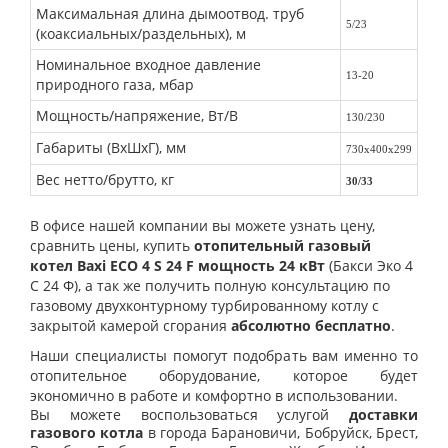
Максимальная длина дымоотвод. труб
5/23
(коаксиальных/раздельных), м
Номинальное входное давление
13-20
природного газа, мбар
Мощность/напряжение, Вт/В
130/230
Габариты (ВхШхГ), мм
730х400х299
Вес нетто/брутто, кг
30/33
В офисе нашей компании вы можете узнать цену,
сравнить цены, купить
отопительный газовый
котел
Baxi ECO 4 S 24 F мощность 24 кВт
(Бакси Эко 4
С 24 Ф)
, а так же получить полную консультацию по
газовому двухконтурному турбированному котлу с
закрытой камерой сгорания
абсолютно бесплатно
.
Наши специалисты помогут подобрать вам именно то
отопительное оборудование, которое будет
экономично в работе и комфортно в использовании.
Вы можете воспользоваться услугой
доставки
газового котла
в города Барановичи, Бобруйск, Брест,