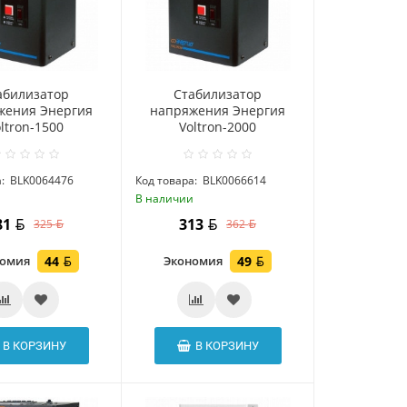
абилизатор
Стабилизатор
жения Энергия
напряжения Энергия
ltron-1500
Voltron-2000
:
BLK0064476
Код товара:
BLK0066614
и
В наличии
81
313
325
362
номия
44
Экономия
49
В КОРЗИНУ
В КОРЗИНУ