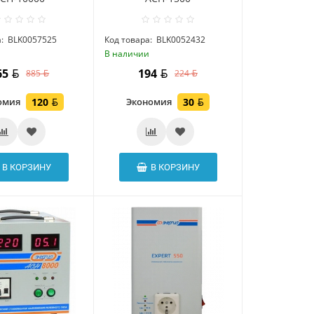
:
BLK0057525
Код товара:
BLK0052432
и
В наличии
65
194
885
224
омия
120
Экономия
30
В КОРЗИНУ
В КОРЗИНУ