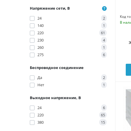
Напряжение сети, В
Код то
24
2
В нал
140
1
220
61
230
4
260
1
275
6
Беспроводное соединение
Да
2
Нет
1
Выходное напряжение, В
24
6
220
65
380
15