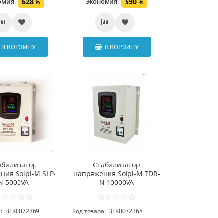
омия
628
Экономия
590
В КОРЗИНУ
В КОРЗИНУ
абилизатор
Стабилизатор
ния Solpi-M SLP-
напряжения Solpi-M TDR-
N 5000VA
N 10000VA
:
BLK0072369
Код товара:
BLK0072368