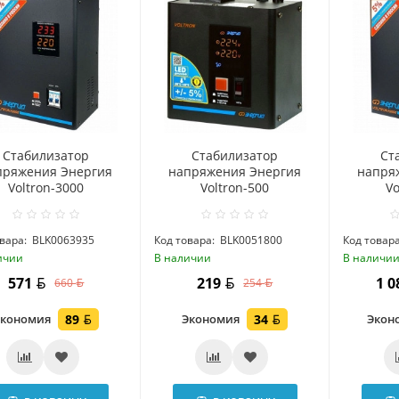
Стабилизатор
Стабилизатор
Ст
пряжения Энергия
напряжения Энергия
напря
Voltron-3000
Voltron-500
Vo
вара:
BLK0063935
Код товара:
BLK0051800
Код товара
ичии
В наличии
В наличи
571
219
1 
660
254
Экономия
89
Экономия
34
Экон