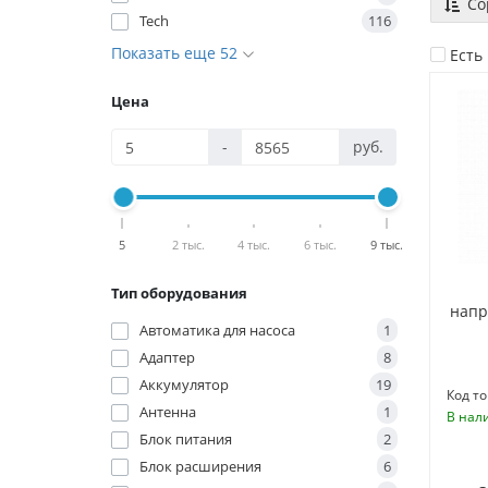
Со
Tech
116
Показать еще 52
Есть
Цена
-
руб.
5
2 тыс.
4 тыс.
6 тыс.
9 тыс.
Тип оборудования
напр
Автоматика для насоса
1
Адаптер
8
Аккумулятор
19
Код то
Антенна
1
В нал
Блок питания
2
Блок расширения
6