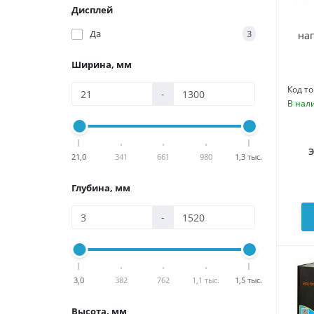
Дисплей
Да
3
на
Ширина, мм
Код то
-
В нал
21,0
341
661
980
1,3 тыс.
Глубина, мм
-
3,0
382
762
1,1 тыс.
1,5 тыс.
Высота, мм