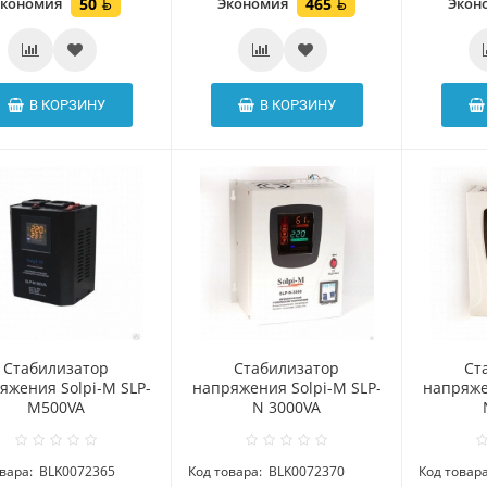
Экономия
50
Экономия
465
Экон
В КОРЗИНУ
В КОРЗИНУ
Стабилизатор
Стабилизатор
Ст
яжения Solpi-M SLP-
напряжения Solpi-M SLP-
напряже
M500VA
N 3000VA
вара:
BLK0072365
Код товара:
BLK0072370
Код товара