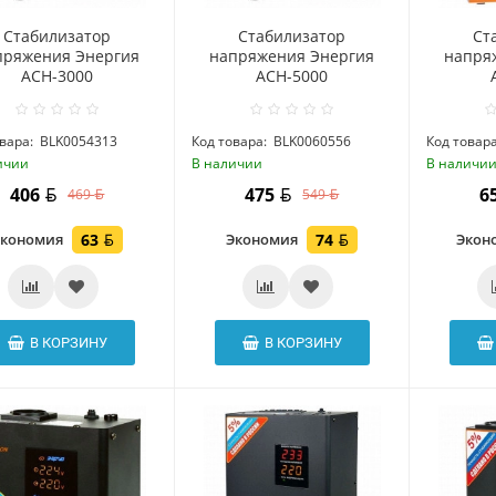
Стабилизатор
Стабилизатор
Ст
пряжения Энергия
напряжения Энергия
напря
ACH-3000
ACH-5000
вара:
BLK0054313
Код товара:
BLK0060556
Код товара
ичии
В наличии
В наличи
406
475
6
469
549
Экономия
63
Экономия
74
Экон
В КОРЗИНУ
В КОРЗИНУ