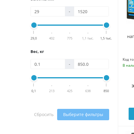
-
на
29,0
402
775
1,1 тыс.
1,5 тыс.
Вес, кг
Код то
-
В нал
0,1
213
425
638
850
Сбросить
Выберите фильтры