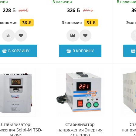
ичии
В наличии
В наличи
228
326
3
264
377
Экономия
36
Экономия
51
Эко
В КОРЗИНУ
В КОРЗИНУ
Стабилизатор
Стабилизатор
Ст
яжения Solpi-M TSD-
напряжения Энергия
напря
500VA
ACH-1000
A