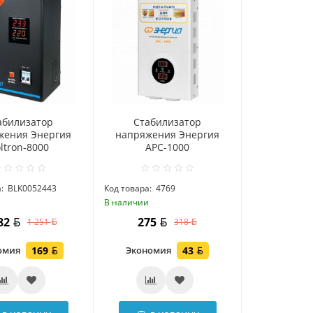
абилизатор
Стабилизатор
жения Энергия
напряжения Энергия
ltron-8000
АРС-1000
:
BLK0052443
Код товара:
4769
и
В наличии
082
275
1 251
318
омия
169
Экономия
43