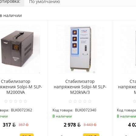
ртировка:
 в наличии
Стабилизатор
Стабилизатор
Ст
яжения Solpi-M SLP-
напряжения Solpi-M SLP-
напряже
M2000VA
M20kVA/3
вара:
BLK0072362
Код товара:
BLK0072340
Код товара
ичии
В наличии
В наличи
317
2 978
4 
367
3 443