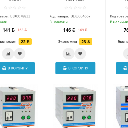
вара:
BLK0078833
Код товара:
BLK0054667
Код товара
ичии
В наличии
В наличи
141
146
7
163
169
Экономия
22
Экономия
23
Экон
В КОРЗИНУ
В КОРЗИНУ