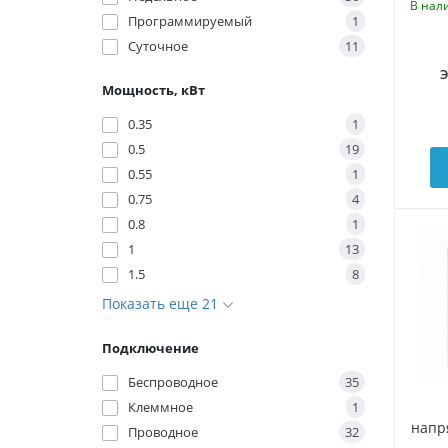
В нал
Программируемый
1
Суточное
11
Мощность, кВт
0.35
1
0.5
19
0.55
1
0.75
4
0.8
1
1
13
1.5
8
Показать еще 21
Подключение
Беспроводное
35
Клeммное
1
напр
Проводное
32