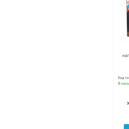
на
Код то
В нал