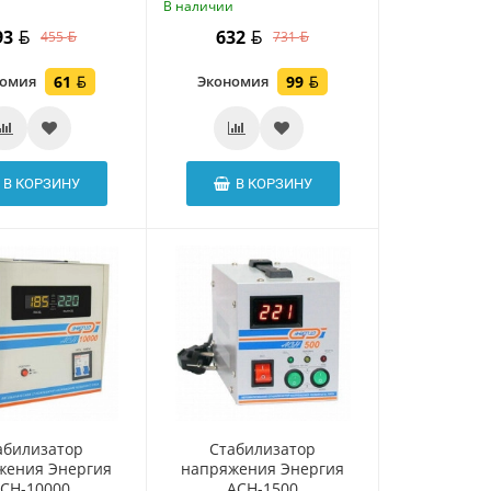
и
В наличии
93
632
455
731
номия
61
Экономия
99
В КОРЗИНУ
В КОРЗИНУ
абилизатор
Стабилизатор
жения Энергия
напряжения Энергия
CH-10000
ACH-1500