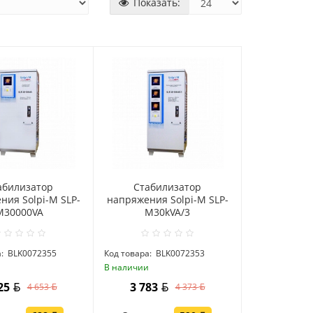
Показать:
абилизатор
Стабилизатор
ния Solpi-M SLP-
напряжения Solpi-M SLP-
M30000VA
M30kVA/3
:
BLK0072355
Код товара:
BLK0072353
и
В наличии
025
3 783
4 653
4 373