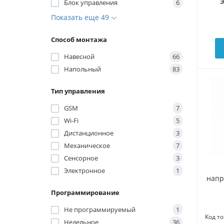
Блок управления
6
Показать еще 49
Способ монтажа
Навесной
66
Напольный
83
Тип управления
GSM
7
Wi-Fi
5
Дистанционное
3
Механическое
7
Сенсорное
3
Электронное
1
напр
Программирование
Не программируемый
1
Код то
Недельное
36