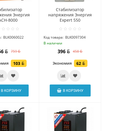
абилизатор
Стабилизатор
жения Энергия
напряжения Энергия
ACH-8000
Expert 550
:
BLK0060022
Код товара:
BLK0097304
и
В наличии
56
396
759
458
омия
103
Экономия
62
В КОРЗИНУ
В КОРЗИНУ