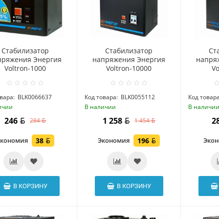
Стабилизатор
Стабилизатор
Ст
пряжения Энергия
напряжения Энергия
напря
Voltron-1000
Voltron-10000
Vo
вара:
BLK0066637
Код товара:
BLK0055112
Код товара
ичии
В наличии
В наличи
246
1 258
2
284
1 454
Экономия
38
Экономия
196
Эко
В КОРЗИНУ
В КОРЗИНУ