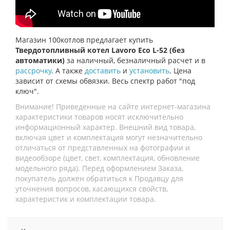
Магазин 100котлов предлагает купить
Твердотопливный котел Lavoro Eco L-52 (без
автоматики)
за наличный, безналичный расчет и в
рассрочку
. А также
доставить
и
установить
. Цена
зависит от схемы обвязки. Весь спектр работ "под
ключ".
Внимание! Приведенные на сайте интернет-магазина
характеристики товаров носят исключительно
информационный характер. Внешний вид товара,
включая цвет и комплектация могут незначительно
отличаться от представленных на фотографии и
видеообзоре (цвет, свет, комплектация, обновление
модельного ряда). Перед оформлением Заказа,
покупатель должен обратиться к Продавцу для
уточнения вопросов, касающихся свойств,
характеристик и комплектации товара.