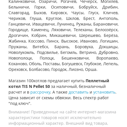
Калинковичи, Озаричи, Рогачев, Чечерск, Могилев,
Белыничи, Горки, Осиповичи, Бобруйск, Дрибин,
Славгорад, Быхов, Кировск, Чаусы, Глуск, Кличев,
Чериков, Глуша, Круглое, Шклов, Брест, Антополь,
Ганцевичи, Ивацевичи, Лунинец, Ружаны, Барановичи,
Городище, Каменец, Ляховичи, Телеханы, Белоозёрск,
Дрогичин, Кобрин, Микашевичи, Шерешево, Берёза,
Жабинка, Коссово, Пинск, Высокое, Иваново, Логишин,
Пружаны, Витебск, Барань, Боровуха, Докшицы,
Новолукомль, Подсвилье, Бегомль, Ветрино, Дубровно,
Новополоцк, Полоцк, Бешенковичи, Воропаево,
Коханово, Оболь, Поставы, Богушевск, Глубокое, Лепель,
Ореховск, Болбасово, Городок, Лиозно, Орша.
Магазин 100котлов предлагает купить
Пеллетный
котел TIS N Pellet 50
за наличный, безналичный
расчет и в
рассрочку
. А также
доставить
и
установить
.
Цена зависит от схемы обвязки. Весь спектр работ
"под ключ".
Внимание! Приведенные на сайте интернет-магазина
характеристики товаров носят исключительно
информационный характер. Внешний вид товара,