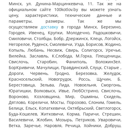
Минск, ул. Дунина-Марцинкевича, 11. Так же на
официальном сайте 100kotlov.by вы можете узнать
цену, характеристики, технические данные и
параметры, размеры. Так же мы
осуществляем
доставку
в города Минск, Березино,
Городея, Ивенец, Крупки, Молодечно, Радошковичи,
Смиловичи, Столбцы, Бобр, Дзержинск, Клецк, Логойск,
Негорелое, Руденск, Смолевичи, Узда, Борисов, Жодино,
Копыль, Любань, Несвиж, Свирь, Солигорск, Уречье,
Вилейка, Заславль, К.Слобода, М.Горка, Плещеницы,
Свислочь, Старобин, Фаниполь, ВоложинЗел.
БорКривичи, Мачулищи, Правдинский, Слуцк, Старые ,
Дороги, Червень, Гродно, Березовка, Желудок,
Красносельский, Новогрудок, Россь, Щучин, Б.
Берестовица, Зельва, Лида, Новоельня, Сморгонь,
Юратишки, Волковыск, Ивье, ЛюбОстрино, Свислочь,
Вороново, Козловщина, Мир, Ошмяны, Скидель,
Дятлово, Кореличи, Мосты, Порозово, Слоним, Гомель,
Белицк, Ельск, Копаткевичи, Октябрьский, Светлогорск,
Буда-Кошелев, Житковичи, Корма, Паричи, Стрешин,
Василевичи, Жлобин, Мозырь, Петриков, Уваровичи,
Ветка, Заречье, Наровля, Речица, Хойники, Добруш,