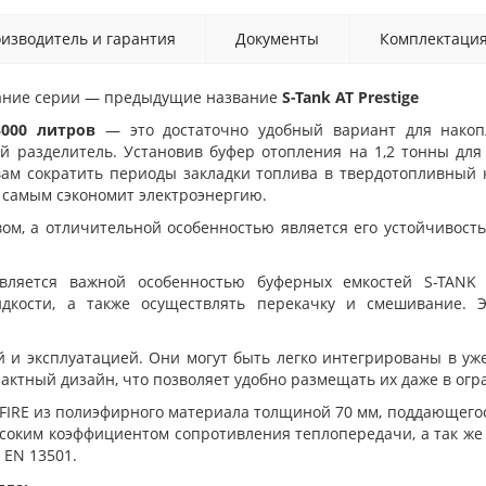
изводитель и гарантия
Документы
Комплектаци
ание серии — предыдущие название
S-Tank AT
Prestige
3000 литров
— это достаточно удобный вариант для накопл
й разделитель. Установив буфер отопления на 1,2 тонны для
 вам сократить периоды закладки топлива в твердотопливный 
 самым сэкономит электроэнергию.
ом, а отличительной особенностью является его устойчивость
ляется важной особенностью буферных емкостей S-TANK 
идкости, а также осуществлять перекачку и смешивание. 
ой и эксплуатацией. Они могут быть легко интегрированы в 
пактный дизайн, что позволяет удобно размещать их даже в ог
IRE из полиэфирного материала толщиной 70 мм, поддающегос
соким коэффициентом сопротивления теплопередачи, а так же 
 EN 13501.