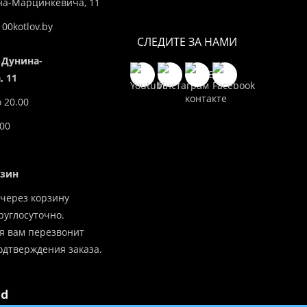
ина-Марцинкевича, 11
00kotlov.by
СЛЕДИТЕ ЗА НАМИ
 Дунина-
 11
о 20.00
.00
азин
через корзину
углосуточно.
я вам перезвонит
одтверждения заказа.