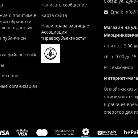
Склад: ул. Дун
ка
Написать сообщение
Email:
info@1
ние о политике в
Карта сайта
нии обработки
Наши права защищает
Магазин на ул.
альных данных
Ассоциация
Марцинкевича,
р публичной
“Правосубъектность”
пн.-пт.: с 9.00 д
ка файлов cookie
сб.: с 9.00 до 15
ты
вс.: выходной
 и сервис
Интернет-маг
ные организации
Онлайн-заказы 
принимаются кр
В рабочее врем
оператор для п