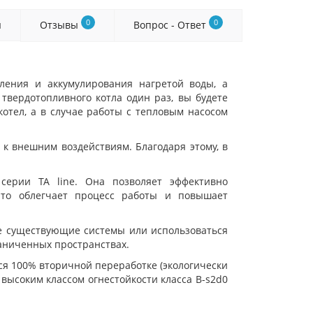
0
0
я
Отзывы
Вопрос - Ответ
ения и аккумулирования нагретой воды, а
 твердотопливного котла один раз, вы будете
котел, а в случае работы с тепловым насосом
 к внешним воздействиям. Благодаря этому, в
серии TA line. Она позволяет эффективно
Это облегчает процесс работы и повышает
уже существующие системы или использоваться
раниченных пространствах.
я 100% вторичной переработке (экологически
высоким классом огнестойкости класса B-s2d0