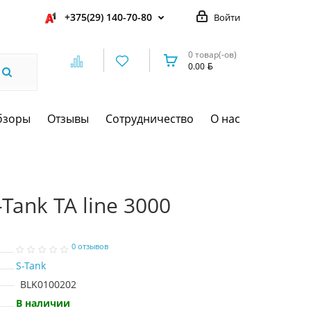
+375(29) 140-70-80
Войти
0 товар(-ов)
0.00
бзоры
Отзывы
Сотрудничество
О нас
Tank TA line 3000
0 отзывов
S-Tank
BLK0100202
В наличии