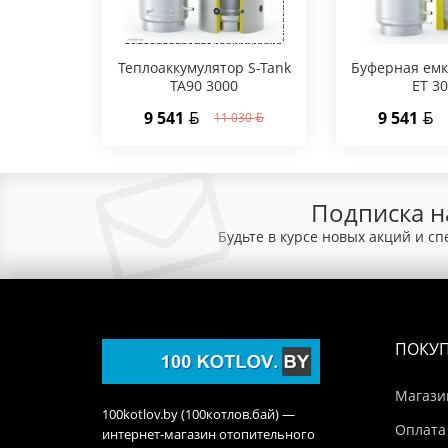
Теплоаккумулятор S-Tank
Буферная емк
TA90 3000
ET 3
9 541
9 541
11 030
Подписка н
Будьте в курсе новых акций и с
ПОКУ
Магази
100kotlov.by (100котлов.бай) —
Оплата
интернет-магазин отопительного