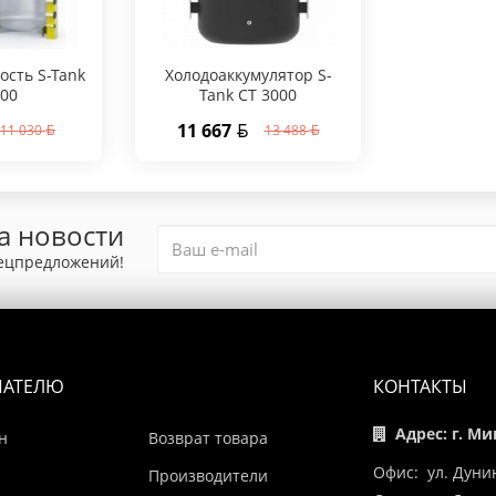
ость S-Tank
Холодоаккумулятор S-
000
Tank CT 3000
11 667
11 030
13 488
а новости
пецпредложений!
ПАТЕЛЮ
КОНТАКТЫ
Адрес: г. Ми
н
Возврат товара
Офис: ул. Дуни
Производители