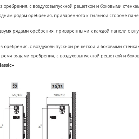
ез оребрения, с воздуховыпускной решеткой и боковыми стенка
с одним рядом оребрения, приваренного к тыльной стороне пан
с двумя рядами оребрения, приваренными к каждой панели с вн
ез оребрения, с воздуховыпускной решеткой и боковыми стенка
с тремя рядами оребрения, с воздуховыпускной решеткой и боко
assic»