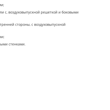
ми;
ели с, воздуховыпускной решеткой и боковыми
утренней стороны, с воздуховыпускной
ми;
выми стенками.