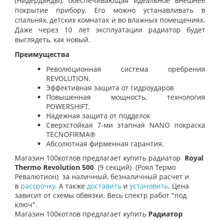
(Нидерданды), обеспечивающая идеальное внешнее
покрытие прибору. Его можно устанавливать в
спальнях, детских комнатах и во влажных помещениях.
Даже через 10 лет эксплуатации радиатор будет
выглядеть, как новый.
Преимущества
Революционная система оребрения
REVOLUTION.
Эффективная защита от гидроударов
Повышенная мощность, технология
POWERSHIFT.
Надежная защита от подделок
Сверхстойкая 7-ми этапная NANO покраска
TECNOFIRMA®
Абсолютная фирменная гарантия.
Магазин
100котлов
предлагает купить радиатор
Royal
Thermo Revolution 500
(9 секций)
(Роял Термо
Ревалютион)
за наличный, безналичный расчет и
в
рассрочку
. А также
доставить
и
установить
. Цена
зависит от схемы обвязки. Весь спектр работ "под
ключ".
Магазин 100котлов предлагает купить
Радиатор