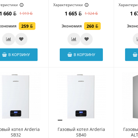
теристики
Характеристики
Характери
1 660
1 665
1 
1 919
1 924
кономия
259
Экономия
260
Экон
В КОРЗИНУ
В КОРЗИНУ
овый котел Arderia
Газовый котел Arderia
Газовы
SB32
SB40
ALT