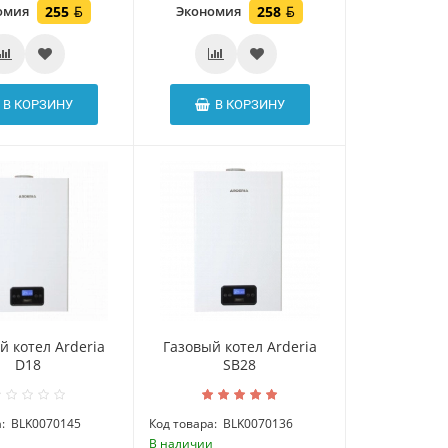
омия
255
Экономия
258
В КОРЗИНУ
В КОРЗИНУ
й котел Arderia
Газовый котел Arderia
D18
SB28
:
BLK0070145
Код товара:
BLK0070136
и
В наличии