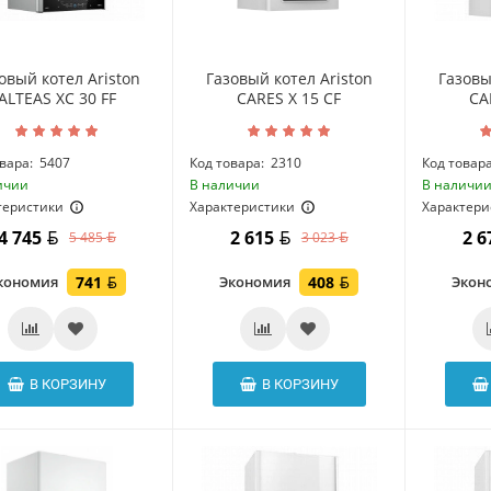
овый котел Ariston
Газовый котел Ariston
Газовы
ALTEAS XC 30 FF
CARES X 15 CF
CA
вара:
5407
Код товара:
2310
Код товара
ичии
В наличии
В наличи
теристики
Характеристики
Характери
4 745
2 615
2 
5 485
3 023
кономия
741
Экономия
408
Экон
В КОРЗИНУ
В КОРЗИНУ