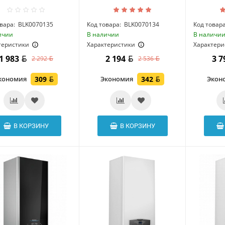
вара:
BLK0070135
Код товара:
BLK0070134
Код товара
ичии
В наличии
В наличи
теристики
Характеристики
Характери
1 983
2 194
3 
2 292
2 536
кономия
309
Экономия
342
Экон
В КОРЗИНУ
В КОРЗИНУ