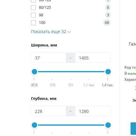
80/125
6
98
3
100
68
Показать еще 32
Газ
Ширина, мм
-
Код то
В нал
Харак
37,0
379
721
1,1 тыс.
1,4 тыс.
Глубина, мм
Э
-