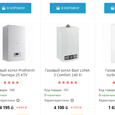
В КОРЗИНУ
В КОРЗИНУ
вый котел Protherm
Газовый котел Baxi LUNA-
Газо
Пантера 25 KTV
3 Comfort 240 Fi
turb
вара:
106
Код товара:
191
Код товара
ичии
В наличии
В наличи
теристики
Характеристики
Характери
4 195
4 100
1 
4 849
4 739