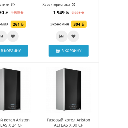
стики
Характеристики
670
1 949
1 930
2 253
омия
261
Экономия
304
В КОРЗИНУ
В КОРЗИНУ
й котел Ariston
Газовый котел Ariston
EAS X 24 CF
ALTEAS X 30 CF