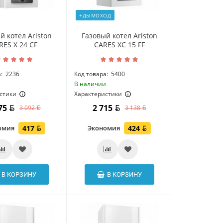
+ДЫМОХОД
й котел Ariston
Газовый котел Ariston
RES X 24 CF
CARES XC 15 FF
:
2236
Код товара:
5400
и
В наличии
стики
Характеристики
675
2 715
3 092
3 138
омия
417
Экономия
424
В КОРЗИНУ
В КОРЗИНУ