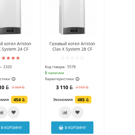
й котел Ariston
Газовый котел Ariston
X System 24 CF
Clas X System 28 CF
:
2320
Код товара:
5578
и
В наличии
стики
Характеристики
910
3 110
3 364
3 595
омия
454
Экономия
485
В КОРЗИНУ
В КОРЗИНУ