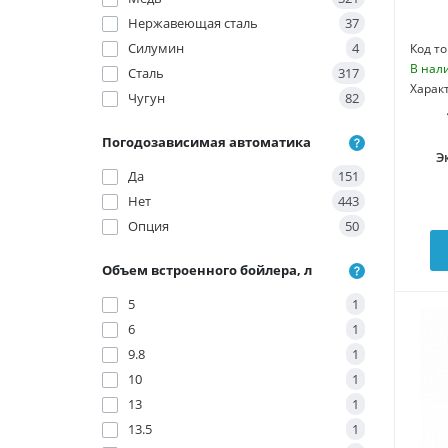
Нержавеющая сталь
37
Силумин
4
Код то
В нал
Сталь
317
Харак
Чугун
82
Погодозависимая автоматика
Э
Да
151
Нет
443
Опция
50
Объем встроенного бойлера, л
5
1
6
1
9.8
1
10
1
13
1
13.5
1