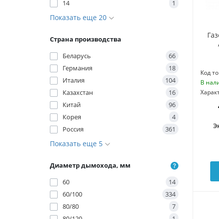
14
1
Показать еще 20
Газ
Страна производства
Беларусь
66
Германия
18
Код то
Италия
104
В нал
Казахстан
16
Харак
Китай
96
Корея
4
Э
Россия
361
Показать еще 5
Диаметр дымохода, мм
60
14
60/100
334
80/80
7
80/120
1