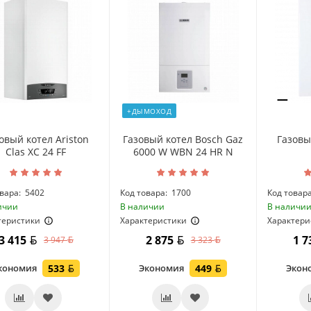
+ДЫМОХОД
овый котел Ariston
Газовый котел Bosch Gaz
Газовы
Clas XC 24 FF
6000 W WBN 24 HR N
вара:
5402
Код товара:
1700
Код товара
ичии
В наличии
В наличи
теристики
Характеристики
Характери
3 415
2 875
1 
3 947
3 323
кономия
533
Экономия
449
Экон