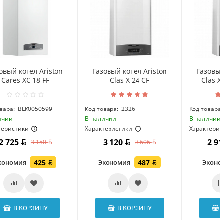
овый котел Ariston
Газовый котел Ariston
Газовы
Cares XC 18 FF
Clas X 24 CF
Clas 
вара:
BLK0050599
Код товара:
2326
Код товара
ичии
В наличии
В наличи
теристики
Характеристики
Характери
2 725
3 120
2 
3 150
3 606
кономия
425
Экономия
487
Экон
В КОРЗИНУ
В КОРЗИНУ