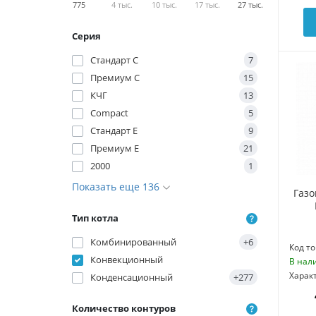
775
4 тыс.
10 тыс.
17 тыс.
27 тыс.
Серия
Стандарт С
7
Премиум C
15
КЧГ
13
Compact
5
Стандарт E
9
Премиум E
21
2000
1
Показать еще 136
Газо
Тип котла
Комбинированный
+6
Код то
Конвекционный
В нал
Харак
Конденсационный
+277
Количество контуров