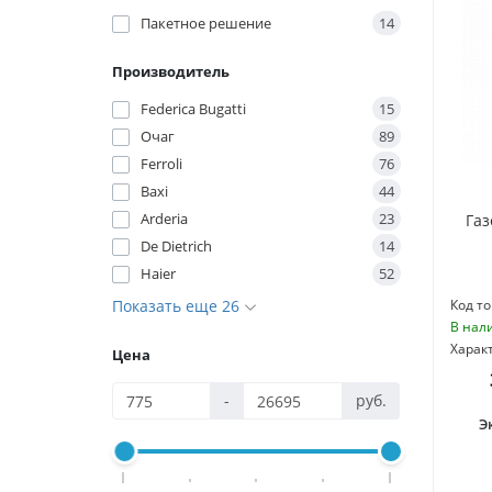
Пакетное решение
14
Производитель
Federica Bugatti
15
Очаг
89
Ferroli
76
Baxi
44
Arderia
23
Газ
De Dietrich
14
Haier
52
Показать еще 26
Код то
В нал
Харак
Цена
-
руб.
Э