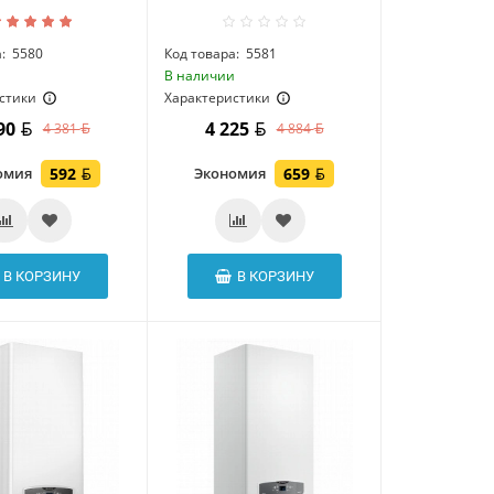
:
5580
Код товара:
5581
и
В наличии
стики
Характеристики
790
4 225
4 381
4 884
омия
592
Экономия
659
В КОРЗИНУ
В КОРЗИНУ