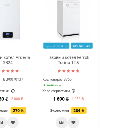
СДЕЛАНО В РБ
КРЕДИТ 4%
й котел Arderia
Газовый котел Ferroli
SB24
Torino 12,5
:
BLK0070137
Код товара:
3765
и
В наличии
стики
Характеристики
730
1 690
2 000
1 953
омия
270
Экономия
264