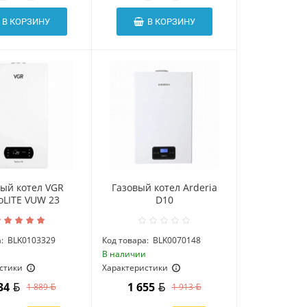
В КОРЗИНУ
В КОРЗИНУ
вый котел VGR
Газовый котел Arderia
oLITE VUW 23
D10
:
BLK0103329
Код товара:
BLK0070148
и
В наличии
стики
Характеристики
634
1 655
1 889
1 913