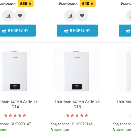
кономия
655
Экономия
640
Экон
В КОРЗИНУ
В КОРЗИНУ
овый котел Arderia
Газовый котел Arderia
Газовы
D14
D16
вара:
BLK0070147
Код товара:
BLK0070146
Код товара
ичии
В наличии
В наличи