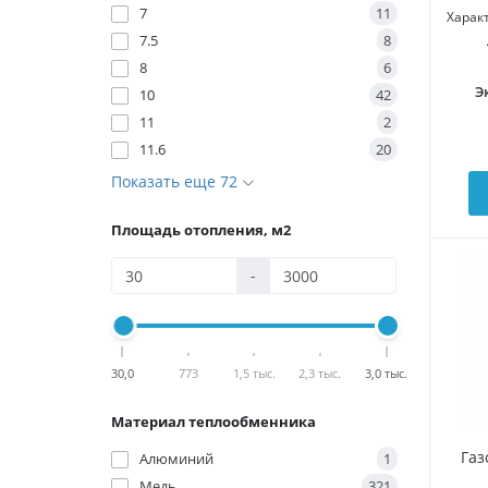
7
11
Харак
7.5
8
8
6
Э
10
42
11
2
11.6
20
Показать еще 72
Площадь отопления, м2
-
30,0
773
1,5 тыс.
2,3 тыс.
3,0 тыс.
Материал теплообменника
Газ
Алюминий
1
Медь
321