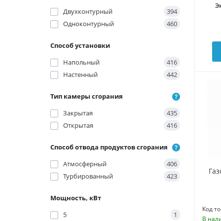
Э
Двухконтурный
394
Одноконтурный
460
Способ установки
Напольный
416
Настенный
442
Тип камеры сгорания
Закрытая
435
Открытая
416
Способ отвода продуктов сгорания
Атмосферный
406
Газ
Турбированный
423
Мощность, кВт
Код то
5
1
В нал