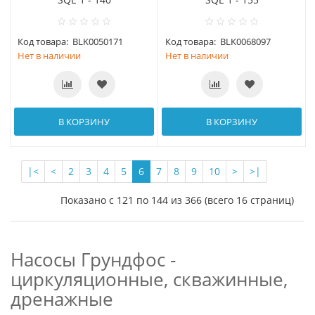
Код товара:
BLK0050171
Код товара:
BLK0068097
Нет в наличии
Нет в наличии
В КОРЗИНУ
В КОРЗИНУ
|<
<
2
3
4
5
6
7
8
9
10
>
>|
Показано с 121 по 144 из 366 (всего 16 страниц)
Насосы Грундфос -
циркуляционные, скважинные,
дренажные