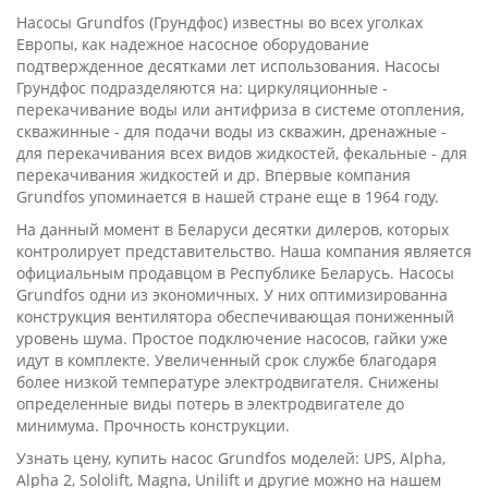
Насосы Grundfos (Грундфос) известны во всех уголках
Европы, как надежное насосное оборудование
подтвержденное десятками лет использования. Насосы
Грундфос подразделяются на: циркуляционные -
перекачивание воды или антифриза в системе отопления,
скважинные - для подачи воды из скважин, дренажные -
для перекачивания всех видов жидкостей, фекальные - для
перекачивания жидкостей и др. Впервые компания
Grundfos упоминается в нашей стране еще в 1964 году.
На данный момент в Беларуси десятки дилеров, которых
контролирует представительство. Наша компания является
официальным продавцом в Республике Беларусь. Насосы
Grundfos одни из экономичных. У них оптимизированна
конструкция вентилятора обеспечивающая пониженный
уровень шума. Простое подключение насосов, гайки уже
идут в комплекте. Увеличенный срок службе благодаря
более низкой температуре электродвигателя. Снижены
определенные виды потерь в электродвигателе до
минимума. Прочность конструкции.
Узнать цену, купить насос Grundfos моделей: UPS, Alpha,
Alpha 2, Sololift, Magna, Unilift и другие можно на нашем