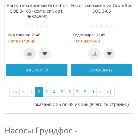
Насос скважинный Grundfos
Насос скважинный Grundfos
SQE 3-105 (комплект, арт.
SQE 3-65
96524508)
Код товара:
2146
Код товара:
2145
Нет в наличии
Нет в наличии
В КОРЗИНУ
В КОРЗИНУ
|<
<
1
2
3
4
5
6
7
8
9
>
>|
Показано с 25 по 48 из 366 (всего 16 страниц)
Насосы Грундфос -