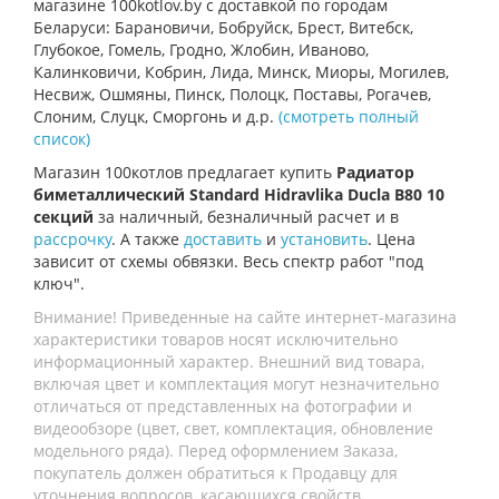
магазине 100kotlov.by c доставкой по городам
Беларуси: Барановичи, Бобруйск, Брест, Витебск,
Глубокое, Гомель, Гродно, Жлобин, Иваново,
Калинковичи, Кобрин, Лида, Минск, Миоры, Могилев,
Несвиж, Ошмяны, Пинск, Полоцк, Поставы, Рогачев,
Слоним, Слуцк, Сморгонь и д.р.
(смотреть полный
список)
Магазин 100котлов предлагает купить
Радиатор
биметаллический Standard Hidravlika Ducla B80 10
секций
за наличный, безналичный расчет и в
рассрочку
. А также
доставить
и
установить
. Цена
зависит от схемы обвязки. Весь спектр работ "под
ключ".
Внимание! Приведенные на сайте интернет-магазина
характеристики товаров носят исключительно
информационный характер. Внешний вид товара,
включая цвет и комплектация могут незначительно
отличаться от представленных на фотографии и
видеообзоре (цвет, свет, комплектация, обновление
модельного ряда). Перед оформлением Заказа,
покупатель должен обратиться к Продавцу для
уточнения вопросов, касающихся свойств,