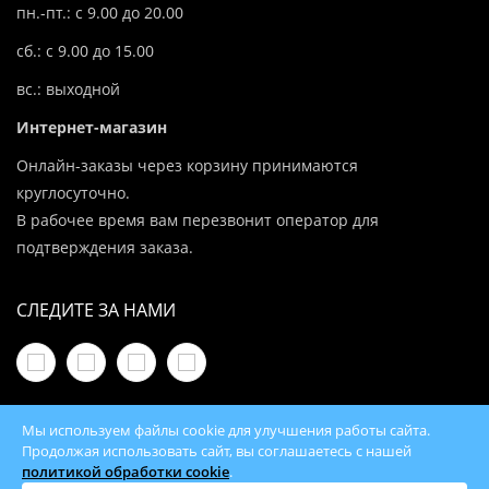
пн.-пт.: с 9.00 до 20.00
сб.: с 9.00 до 15.00
вс.: выходной
Интернет-магазин
Онлайн-заказы через корзину принимаются
круглосуточно.
В рабочее время вам перезвонит оператор для
подтверждения заказа.
СЛЕДИТЕ ЗА НАМИ
Мы используем файлы cookie для улучшения работы сайта.
Продолжая использовать сайт, вы соглашаетесь с нашей
политикой обработки cookie
.
© 2026 100Kotlov.by — продажа отопительного