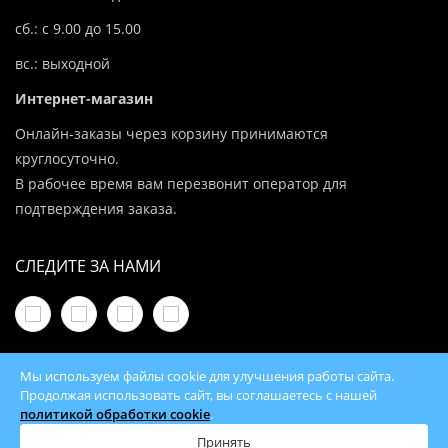
сб.: с 9.00 до 15.00
вс.: выходной
Интернет-магазин
Онлайн-заказы через корзину принимаются
круглосуточно.
В рабочее время вам перезвонит оператор для
подтверждения заказа.
СЛЕДИТЕ ЗА НАМИ
Мы используем файлы cookie для улучшения работы сайта.
Продолжая использовать сайт, вы соглашаетесь с нашей
политикой обработки cookie
.
© 2026 100Kotlov.by — продажа отопительного
оборудования с доставкой по всей Беларуси
Принять