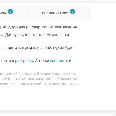
0
0
зывы
Вопрос - Ответ
ригодную для регулярного использования.
да. Дачную кухню-мангал можно легко
 спрятать в дом или сарай, где он будет
счет и в
рассрочку
. А также
доставить
и
ационный характер. Внешний вид товара,
ре (цвет, свет, комплектация, обновление
осов, касающихся свойств, характеристик и