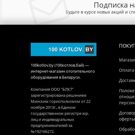
Подписка н
Будьте в курсе новых акций и с
ПОКУ
Магази
100kotlov.by (100котлов.бай) —
Оплата
интернет-магазин отопительного
оборудования в Беларуси.
Достав
Компания ООО "БЛК7"
Положе
зарегистрирована решением
отноше
Минским горисполкомом от 22
персон
ноября 2013г., в Едином
Догово
государственном регистре юр.
оферты
лиц и индивидуальных
предпринимателей за
Обработ
№192166272.