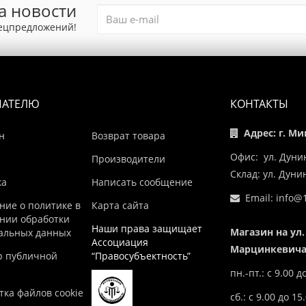
а новости
пецпредложений!
ПАТЕЛЮ
КОНТАКТЫ
Адрес: г. Ми
н
Возврат товара
Офис: ул. Дуни
Производители
Склад: ул. Дун
ка
Написать сообщение
Email:
info@1
ние о политике в
Карта сайта
нии обработки
Наши права защищает
Магазин на ул.
альных данных
Ассоциация
Марцинкевича,
р публичной
“Правосубъектность”
пн.-пт.: с 9.00 д
ка файлов cookie
сб.: с 9.00 до 15