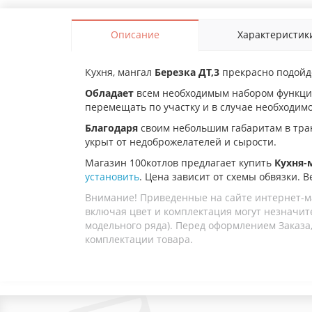
Описание
Характеристик
Кухня, мангал
Березка ДТ,3
прекрасно подойд
Обладает
всем необходимым набором функций
перемещать по участку и в случае необходимо
Благодаря
своим небольшим габаритам в тран
укрыт от недоброжелателей и сырости.
Магазин 100котлов предлагает купить
Кухня-
установить
. Цена зависит от схемы обвязки. В
Внимание! Приведенные на сайте интернет-м
включая цвет и комплектация могут незначите
модельного ряда). Перед оформлением Заказа,
комплектации товара.