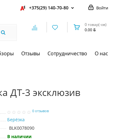
+375(29) 140-70-80
Войти
0 товар(-ов)
0.00
бзоры
Отзывы
Сотрудничество
О нас
ка ДТ-3 эксклюзив
0 отзывов
Берёзка
BLK0078090
В наличии