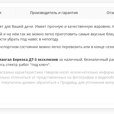
и
Производитель и гарантия
От
ет для Вашей дачи. Имеет прочную и качественную жаровню, п
 и на нём так же можно легко приготовить самые вкусные блю
сти убрать под навес в непогоду.
спортном состоянии можно легко перевозить или в конце сезона
мангал Березка ДТ-3 эксклюзив
за наличный, безналичный ра
есь спектр работ "под ключ".
агазина характеристики товаров носят исключительно информ
льно отличаться от представленных на фотографии и видеообзо
 покупатель должен обратиться к Продавцу для уточнения вопр