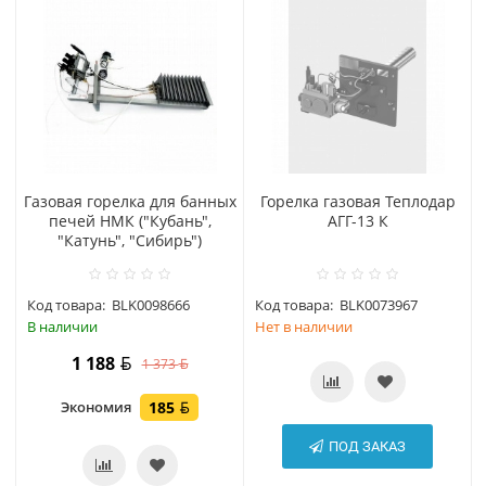
Газовая горелка для банных
Горелка газовая Теплодар
печей НМК ("Кубань",
АГГ-13 К
"Катунь", "Сибирь")
Код товара:
BLK0098666
Код товара:
BLK0073967
В наличии
Нет в наличии
1 188
1 373
Экономия
185
ПОД ЗАКАЗ