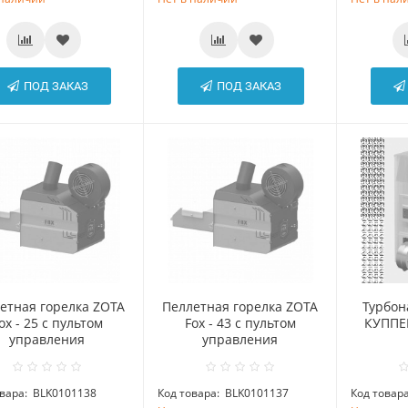
ПОД ЗАКАЗ
ПОД ЗАКАЗ
етная горелка ZOTA
Пеллетная горелка ZOTA
Турбон
ox - 25 с пультом
Fox - 43 с пультом
КУППЕР
управления
управления
вара:
BLK0101138
Код товара:
BLK0101137
Код товара