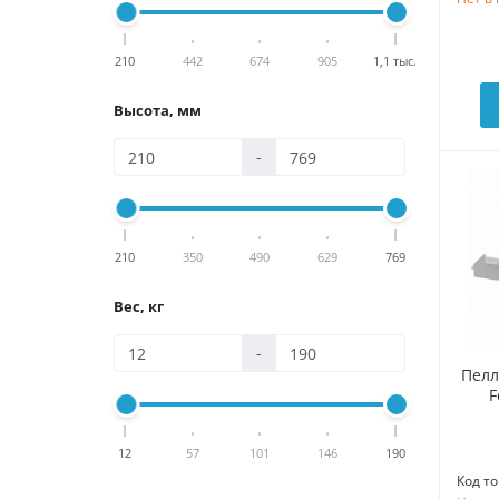
210
442
674
905
1,1 тыс.
Высота, мм
-
210
350
490
629
769
Вес, кг
-
Пелл
F
12
57
101
146
190
Код то