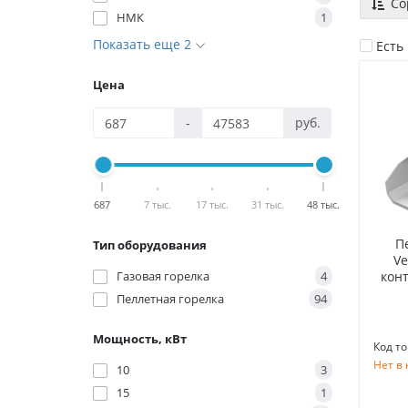
Со
НМК
1
Показать еще 2
Есть
Цена
-
руб.
687
7 тыс.
17 тыс.
31 тыс.
48 тыс.
П
Тип оборудования
Ve
Газовая горелка
4
конт
Пеллетная горелка
94
Мощность, кВт
Код то
Нет в
10
3
15
1