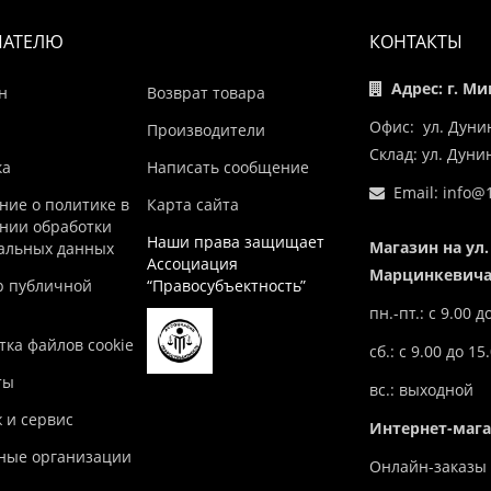
ПАТЕЛЮ
КОНТАКТЫ
Адрес: г. Ми
н
Возврат товара
Офис: ул. Дуни
Производители
Склад: ул. Дун
ка
Написать сообщение
Email:
info@1
ние о политике в
Карта сайта
нии обработки
Наши права защищает
Магазин на ул.
альных данных
Ассоциация
Марцинкевича,
р публичной
“Правосубъектность”
пн.-пт.: с 9.00 д
ка файлов cookie
сб.: с 9.00 до 15
ты
вс.: выходной
 и сервис
Интернет-маг
ные организации
Онлайн-заказы 