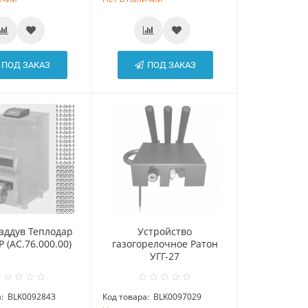
ПОД ЗАКАЗ
ПОД ЗАКАЗ
аддув Теплодар
Устройство
 (АС.76.000.00)
газогорелочное Ратон
УГГ-27
:
BLK0092843
Код товара:
BLK0097029