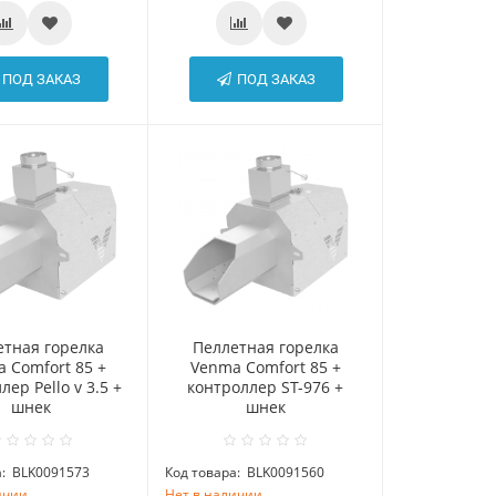
ПОД ЗАКАЗ
ПОД ЗАКАЗ
етная горелка
Пеллетная горелка
 Comfort 85 +
Venma Comfort 85 +
лер Pello v 3.5 +
контроллер ST-976 +
шнек
шнек
:
BLK0091573
Код товара:
BLK0091560
ичии
Нет в наличии