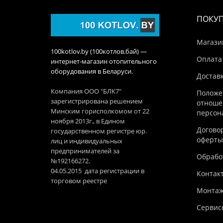
ПОКУ
Магази
100kotlov.by (100котлов.бай) —
Оплата
интернет-магазин отопительного
оборудования в Беларуси.
Достав
Компания ООО "БЛК7"
Положе
зарегистрирована решением
отноше
Минским горисполкомом от 22
персон
ноября 2013г., в Едином
Догово
государственном регистре юр.
оферты
лиц и индивидуальных
предпринимателей за
Обработ
№192166272.
04.05.2015 дата регистрации в
Контак
торговом реестре
Монтаж
Сервис