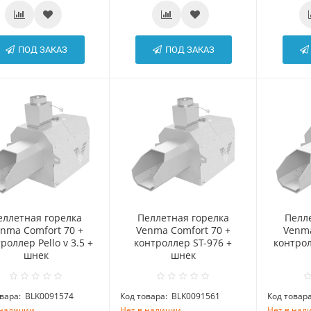
ПОД ЗАКАЗ
ПОД ЗАКАЗ
еллетная горелка
Пеллетная горелка
Пелл
nma Comfort 70 +
Venma Comfort 70 +
Venma
роллер Pello v 3.5 +
контроллер ST-976 +
контрол
шнек
шнек
вара:
BLK0091574
Код товара:
BLK0091561
Код товара
 наличии
Нет в наличии
Нет в нал