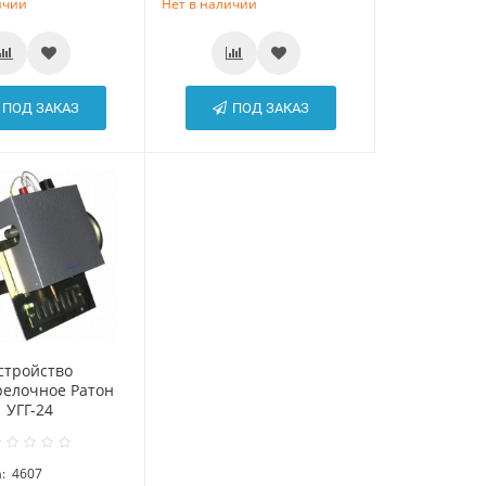
ичии
Нет в наличии
ПОД ЗАКАЗ
ПОД ЗАКАЗ
стройство
релочное Ратон
УГГ-24
:
4607