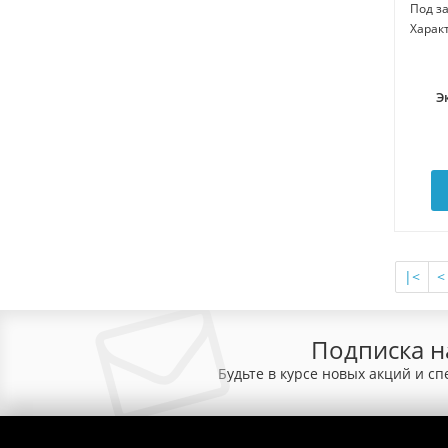
Под з
Харак
Э
|<
<
Подписка н
Будьте в курсе новых акций и с