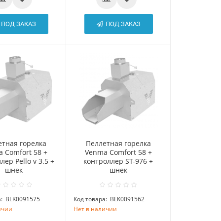
ПОД ЗАКАЗ
ПОД ЗАКАЗ
етная горелка
Пеллетная горелка
 Comfort 58 +
Venma Comfort 58 +
лер Pello v 3.5 +
контроллер ST-976 +
шнек
шнек
:
BLK0091575
Код товара:
BLK0091562
ичии
Нет в наличии