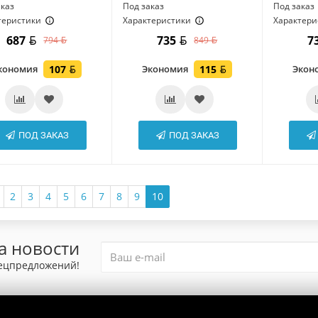
аказ
Под заказ
Под заказ
теристики
Характеристики
Характери
687
735
7
794
849
кономия
107
Экономия
115
Экон
ПОД ЗАКАЗ
ПОД ЗАКАЗ
2
3
4
5
6
7
8
9
10
а новости
пецпредложений!