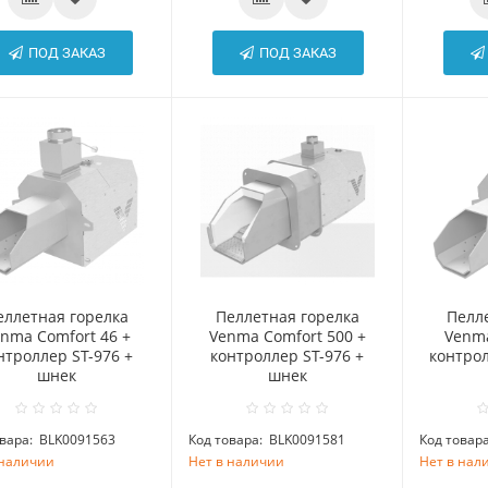
ПОД ЗАКАЗ
ПОД ЗАКАЗ
еллетная горелка
Пеллетная горелка
Пелл
nma Comfort 46 +
Venma Comfort 500 +
Venma
нтроллер ST-976 +
контроллер ST-976 +
контрол
шнек
шнек
вара:
BLK0091563
Код товара:
BLK0091581
Код товара
 наличии
Нет в наличии
Нет в нал