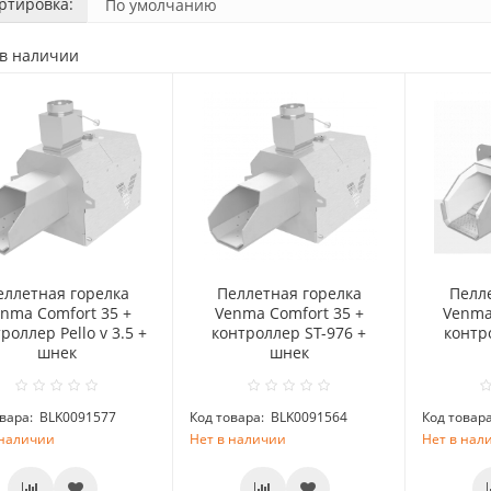
ртировка:
 в наличии
еллетная горелка
Пеллетная горелка
Пелл
nma Comfort 35 +
Venma Comfort 35 +
Venma
роллер Pello v 3.5 +
контроллер ST-976 +
контр
шнек
шнек
вара:
BLK0091577
Код товара:
BLK0091564
Код товара
 наличии
Нет в наличии
Нет в нал