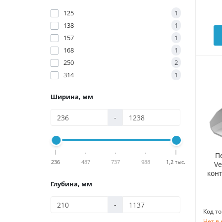
125
1
138
1
157
1
168
1
250
2
314
1
Ширина, мм
-
П
236
487
737
988
1,2 тыс.
Ve
конт
Глубина, мм
-
Код то
Нет в