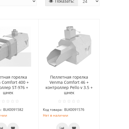
Показать:
етная горелка
Пеллетная горелка
 Comfort 400 +
Venma Comfort 46 +
оллер ST-976 +
контроллер Pello v 3.5 +
шнек
шнек
:
BLK0091582
Код товара:
BLK0091576
ичии
Нет в наличии