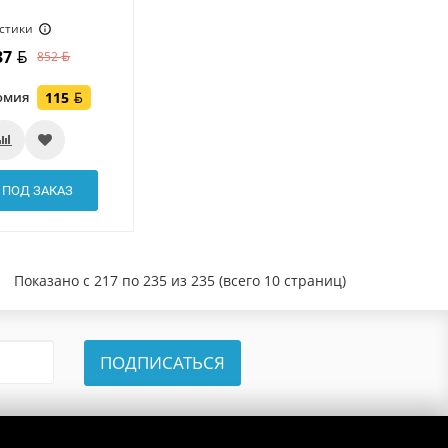
стики
37
852
омия
115
ПОД ЗАКАЗ
Показано с 217 по 235 из 235 (всего 10 страниц)
ПОДПИСАТЬСЯ