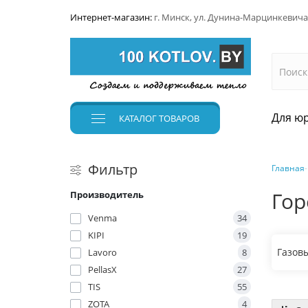
Интернет-магазин:
г. Минск, ул. Дунина-Марцинкевича
Для юр
КАТАЛОГ
ТОВАРОВ
Фильтр
Главная
Гор
Производитель
Venma
34
KIPI
19
Газов
Lavoro
8
PellasX
27
TIS
55
ZOTA
4