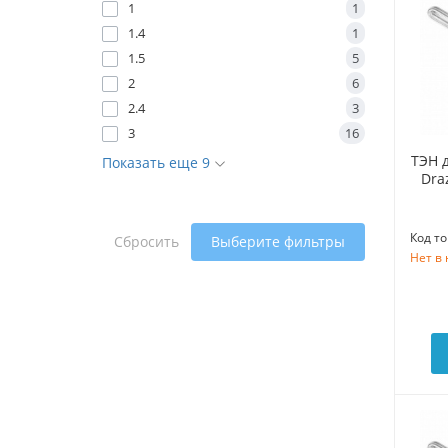
1
1
1.4
1
1.5
5
2
6
2.4
3
3
16
ТЭН 
Показать еще 9
Dra
Код то
Сбросить
Выберите фильтры
Нет в