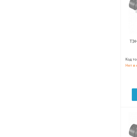
ТЭН
Код то
Нет в