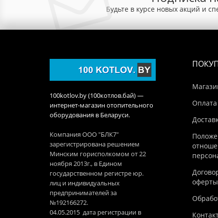
Будьте в курсе новых акций и с
ПОКУ
Магази
100kotlov.by (100котлов.бай) —
Оплата
интернет-магазин отопительного
оборудования в Беларуси.
Достав
Компания ООО "БЛК7"
Положе
зарегистрирована решением
отноше
Минским горисполкомом от 22
персон
ноября 2013г., в Едином
Догово
государственном регистре юр.
оферты
лиц и индивидуальных
предпринимателей за
Обработ
№192166272.
04.05.2015 дата регистрации в
Контак