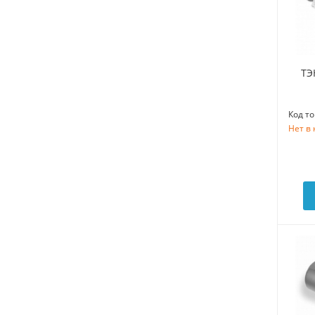
ТЭ
Код то
Нет в