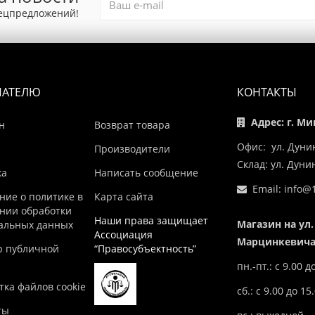
пецпредложений!
ПАТЕЛЮ
КОНТАКТЫ
Адрес: г. Ми
н
Возврат товара
Офис: ул. Дуни
Производители
Склад: ул. Дун
ка
Написать сообщение
Email:
info@1
ние о политике в
Карта сайта
нии обработки
Наши права защищает
Магазин на ул.
альных данных
Ассоциация
Марцинкевича,
р публичной
“Правосубъектность”
пн.-пт.: с 9.00 д
ка файлов cookie
сб.: с 9.00 до 15
ты