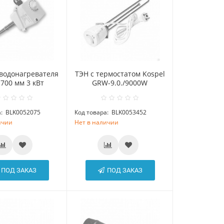
 водонагревателя
ТЭН с термостатом Kospel
 700 мм 3 кВт
GRW-9.0./9000W
:
BLK0052075
Код товара:
BLK0053452
ичии
Нет в наличии
ПОД ЗАКАЗ
ПОД ЗАКАЗ