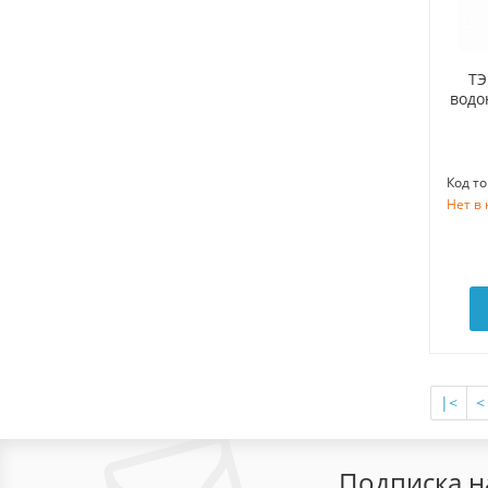
ТЭ
водо
Код то
Нет в
|<
<
Подписка н