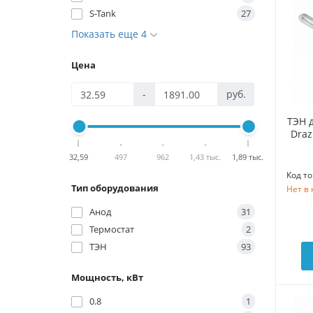
S-Tank
27
Показать еще 4
Цена
-
руб.
ТЭН 
Draz
32,59
497
962
1,43 тыс.
1,89 тыс.
Код то
Тип оборудования
Нет в
Анод
31
Термостат
2
ТЭН
93
Мощность, кВт
0.8
1