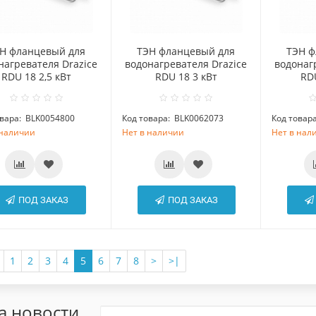
Н фланцевый для
ТЭН фланцевый для
ТЭН ф
нагревателя Drazice
водонагревателя Drazice
водонаг
RDU 18 2,5 кВт
RDU 18 3 кВт
RDU
вара:
BLK0054800
Код товара:
BLK0062073
Код товара
 наличии
Нет в наличии
Нет в нал
ПОД ЗАКАЗ
ПОД ЗАКАЗ
1
2
3
4
5
6
7
8
>
>|
а новости