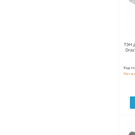
ТЭН 
Draz
Код то
Нет в