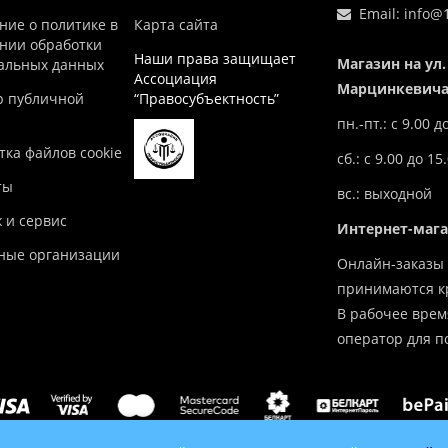
Email:
info@1
ние о политике в
Карта сайта
нии обработки
Наши права защищает
Магазин на ул.
альных данных
Ассоциация
Марцинкевича,
р публичной
“Правосубъектность”
пн.-пт.: с 9.00 д
ка файлов cookie
сб.: с 9.00 до 15
ты
вс.: выходной
 и сервис
Интернет-маг
ные организации
Онлайн-заказы 
принимаются кр
В рабочее врем
оператор для п