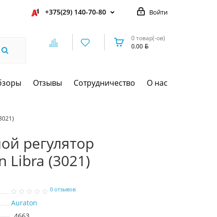
+375(29) 140-70-80
Войти
0 товар(-ов)
0.00
бзоры
Отзывы
Сотрудничество
О нас
3021)
ой регулятор
 Libra (3021)
0 отзывов
Auraton
4663