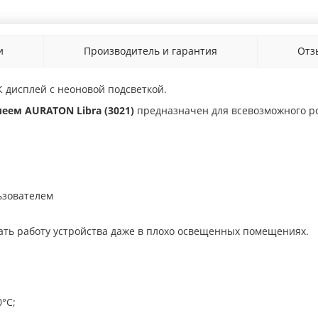
и
Производитель и гарантия
От
 дисплей с неоновой подсветкой.
ем AURATON Libra (3021)
предназначен для всевозможного ро
ьзователем
ать работу устройства даже в плохо освещенных помещениях.
°C;