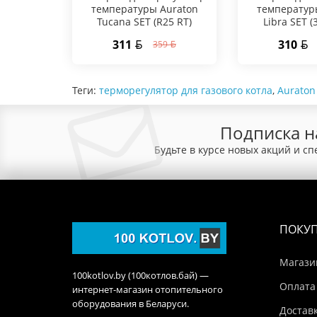
температуры Auraton
температур
Tucana SET (R25 RT)
Libra SET 
311
310
359
Теги:
терморегулятор для газового котла
,
Auraton
Подписка н
Будьте в курсе новых акций и с
ПОКУ
Магази
100kotlov.by (100котлов.бай) —
Оплата
интернет-магазин отопительного
оборудования в Беларуси.
Достав