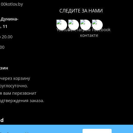
00kotlov.by
СЛЕДИТЕ ЗА НАМИ
 Дунина-
 11
о 20.00
.00
азин
через корзину
углосуточно.
я вам перезвонит
одтверждения заказа.