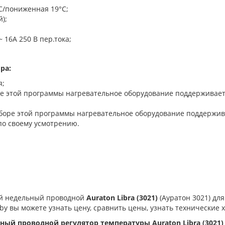
C/пониженная 19°C;
);
 16A 250 В пер.тока;
ра:
я;
е этой программы нагревательное оборудование поддерживает к
оре этой программы нагревательное оборудование поддерживае
по своему усмотрению.
й недельный проводной
Auraton Libra (3021)
(Ауратон 3021) для
.by вы можете узнать цену, сравнить цены, узнать технические
ный проводной регулятор температуры Auraton Libra (3021)