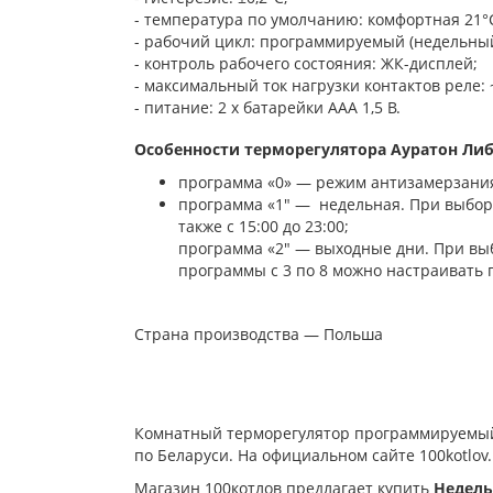
- температура по умолчанию: комфортная 21°
- рабочий цикл: программируемый (недельный
- контроль рабочего состояния: ЖК-дисплей;
- максимальный ток нагрузки контактов реле: ~
- питание: 2 x батарейки AAA 1,5 В.
Особенности терморегулятора Ауратон Либ
программа «0» — режим антизамерзани
программа «
1″ —
недельная.
При выбор
также с 15:00 до 23:00;
программа «
2″ —
выходные дни.
При выб
программы с 3 по 8 можно настраивать 
Страна производства — Польша
Комнатный терморегулятор программируемы
по Беларуси. На официальном сайте 100kotlov
Магазин 100котлов предлагает купить
Hедель