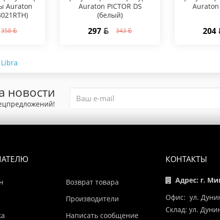
ы Auraton
Auraton PICTOR DS
Auraton 
(3021RTH)
(белый)
297
204
358
343
 Libra
а новости
пецпредложений!
ПАТЕЛЮ
КОНТАКТЫ
Адрес: г. Ми
н
Возврат товара
Офис: ул. Дуни
Производители
Склад: ул. Дун
ка
Написать сообщение