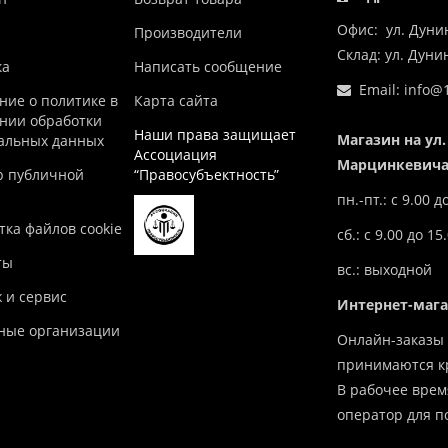
Офис: ул. Дуни
Производители
Склад: ул. Дун
ка
Написать сообщение
Email:
info@1
ние о политике в
Карта сайта
нии обработки
Наши права защищает
Магазин на ул.
альных данных
Ассоциация
Марцинкевича,
р публичной
“Правосубъектность”
пн.-пт.: с 9.00 д
ка файлов cookie
сб.: с 9.00 до 15
ты
вс.: выходной
 и сервис
Интернет-маг
ные организации
Онлайн-заказы 
принимаются кр
В рабочее врем
оператор для п