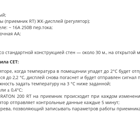
ый;
ы (приемник RT) ЖК-дисплей (регулятор);
ле: ~ 16A 250В пер.тока;
очная AA;
 со стандартной конструкцией стен — около 30 м., на открытой м
ила СЕТ:
торе, когда температура в помещении упадет до 2°C будет от
я до 2,2 °C, дисплей снова погаснет и будет отправлен сигнал
жность задать температуру на 3 °C ниже заданной;
ли ± 0,4°C;
URATON 200 RT
на приемник происходит при каждом изменении
лятор отправляет контрольные данные каждые 5 минут;
грева, позволяющий записывать параметров работы приемника 