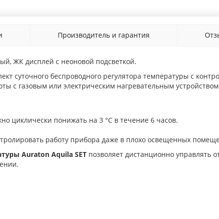
и
Производитель и гарантия
От
й, ЖК дисплей с неоновой подсветкой.
лект суточного беспроводного регулятора температуры с конт
боты с газовым или электрическим нагревательным устройством
о циклически понижать на 3 °C в течение 6 часов.
тролировать работу прибора даже в плохо освещенных помеще
атуры Auraton
Aquila SET
позволяет дистанционно управлять о
ении.