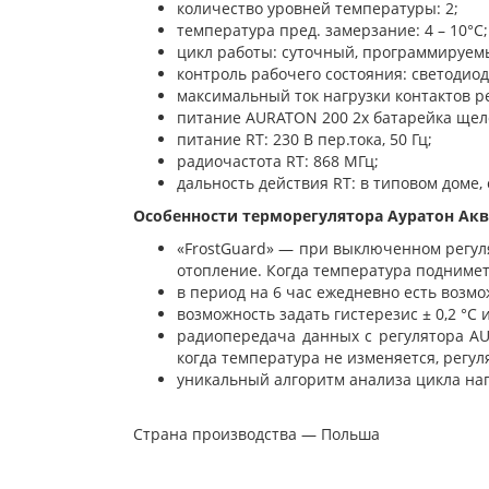
количество уровней температуры: 2;
температура пред. замерзание: 4 – 10°C;
цикл работы: суточный, программируем
контроль рабочего состояния: светодиод
максимальный ток нагрузки контактов ре
питание
AURATON 200
2x батарейка щел
питание
RT
: 230 В пер.тока, 50 Гц;
радиочастота
RT
: 868 МГц;
дальность действия
RT
: в типовом доме,
Особенности терморегулятора Ауратон Акв
«FrostGuard» — при выключенном регуля
отопление. Когда температура подниметс
в период на 6 час ежедневно есть возмо
возможность задать гистерезис ± 0,2 °C и
радиопередача данных с регулятора
A
когда температура не изменяется, регу
уникальный алгоритм анализа цикла на
Страна производства — Польша