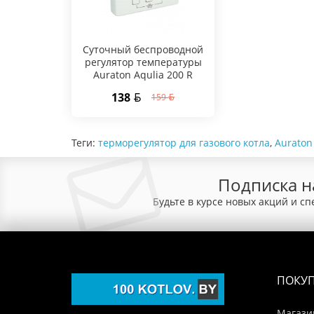
Суточный беспроводной
регулятор температуры
Auraton Aqulia 200 R
138
159
Теги:
терморегулятор для газового котла
,
Auraton
Подписка н
Будьте в курсе новых акций и с
ПОКУ
Магази