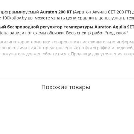
е программируемый
Auraton
200 RT
(Ауратон Акуила СЕТ 200 РТ) 
 100kotlov.by вы можете узнать цену, сравнить цены, узнать те
ый беспроводной регулятор температуры Auraton Aquila SET 
 Цена зависит от схемы обвязки. Весь спектр работ "под ключ".
агазина характеристики товаров носят исключительно информ
льно отличаться от представленных на фотографии и видеообзо
 покупатель должен обратиться к Продавцу для уточнения вопр
Похожие товары