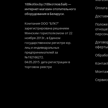
100kotlov.by (100котлов.бай) —
Оплата
интернет-магазин отопительного
оборудования в Беларуси.
Достав
Компания ООО "БЛК7"
Положе
зарегистрирована решением
отноше
Минским горисполкомом от 22
персон
ноября 2013г., в Едином
Догово
государственном регистре юр.
оферты
лиц и индивидуальных
предпринимателей за
Обработ
№192166272.
04.05.2015 дата регистрации в
Контак
торговом реестре
Монтаж
Сервис