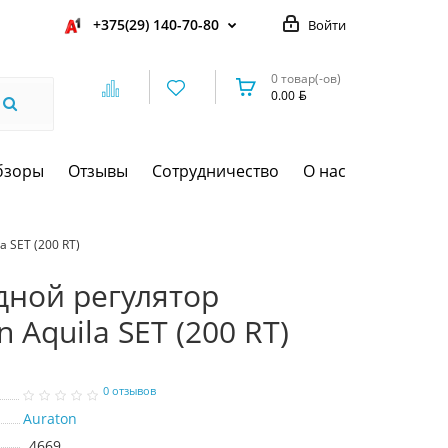
+375(29) 140-70-80
Войти
0 товар(-ов)
0.00
бзоры
Отзывы
Сотрудничество
О нас
 SET (200 RT)
дной регулятор
 Aquila SET (200 RT)
0 отзывов
Auraton
4669