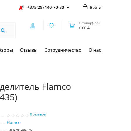
+375(29) 140-70-80
Войти
0 товар(-ов)
0.00
бзоры
Отзывы
Сотрудничество
О нас
делитель Flamco
8435)
0 отзывов
Flamco
BLK0099625