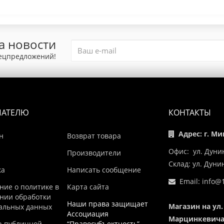
а новости
пецпредложений!
ПАТЕЛЮ
КОНТАКТЫ
Адрес: г. Ми
н
Возврат товара
Офис: ул. Дуни
Производители
Склад: ул. Дун
ка
Написать сообщение
Email:
info@1
ние о политике в
Карта сайта
нии обработки
Наши права защищает
Магазин на ул.
альных данных
Ассоциация
Марцинкевича,
р публичной
“Правосубъектность”