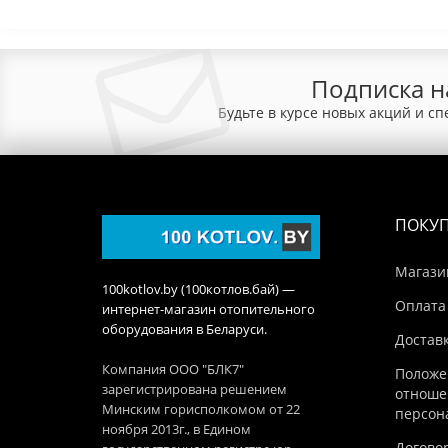
Подписка н
Будьте в курсе новых акций и с
ПОКУ
Магази
100kotlov.by (100котлов.бай) —
Оплата
интернет-магазин отопительного
оборудования в Беларуси.
Достав
Компания ООО "БЛК7"
Положе
зарегистрирована решением
отноше
Минским горисполкомом от 22
персон
ноября 2013г., в Едином
Догово