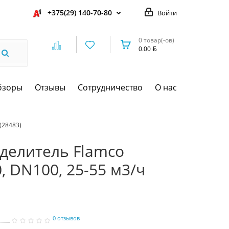
+375(29) 140-70-80
Войти
0 товар(-ов)
0.00
бзоры
Отзывы
Сотрудничество
О нас
(28483)
делитель Flamco
0, DN100, 25-55 м3/ч
0 отзывов