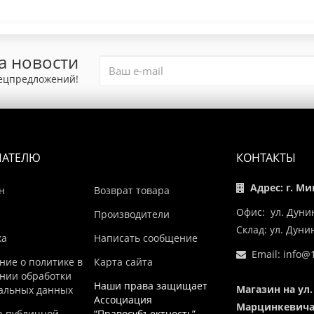
а новости
пецпредложений!
ПАТЕЛЮ
КОНТАКТЫ
Адрес: г. Ми
н
Возврат товара
Офис: ул. Дуни
Производители
Склад: ул. Дун
ка
Написать сообщение
Email:
info@1
ние о политике в
Карта сайта
нии обработки
Наши права защищает
Магазин на ул.
альных данных
Ассоциация
Марцинкевича,
р публичной
“Правосубъектность”