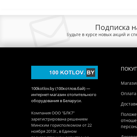
Подписка н
Будьте в курсе новых акций и с
ПОКУ
Магази
100kotlov.by (100котлов.бай) —
Оплата
интернет-магазин отопительного
оборудования в Беларуси.
Достав
Компания ООО "БЛК7"
Положе
зарегистрирована решением
отноше
Минским горисполкомом от 22
персон
ноября 2013г., в Едином
Догово