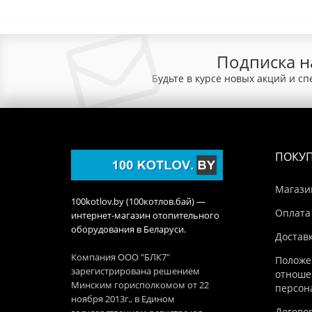
Подписка н
Будьте в курсе новых акций и с
ПОКУ
Магази
100kotlov.by (100котлов.бай) —
Оплата
интернет-магазин отопительного
оборудования в Беларуси.
Достав
Компания ООО "БЛК7"
Положе
зарегистрирована решением
отноше
Минским горисполкомом от 22
персон
ноября 2013г., в Едином
Догово