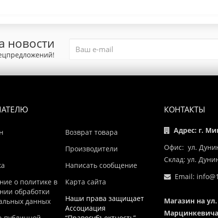
а новости
пецпредложений!
ПАТЕЛЮ
КОНТАКТЫ
Адрес: г. Ми
н
Возврат товара
Офис: ул. Дуни
Производители
Склад: ул. Дун
ка
Написать сообщение
Email:
info@1
ние о политике в
Карта сайта
нии обработки
Наши права защищает
Магазин на ул.
альных данных
Ассоциация
Марцинкевича,
р публичной
“Правосубъектность”