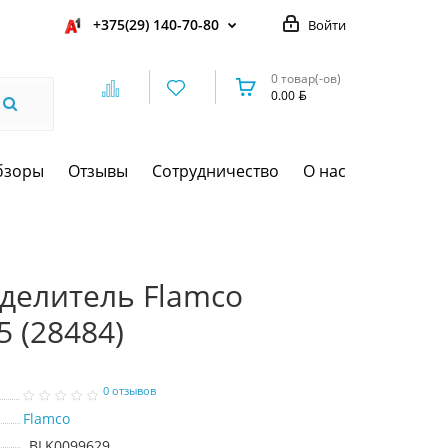
+375(29) 140-70-80
Войти
0 товар(-ов)
0.00
бзоры
Отзывы
Сотрудничество
О нас
делитель Flamco
5 (28484)
0 отзывов
Flamco
BLK0099629