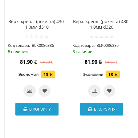
Верх. крепл. (розетта) 430-
Верх. крепл. (розетта) 430-
1,0мм d310
1,0мм d320
Код товара:
BLK0086386
Код товара:
BLK0086385
В наличии
В наличии
81.90
81.90
94.68
94.68
Экономия
13
Экономия
13
В КОРЗИНУ
В КОРЗИНУ