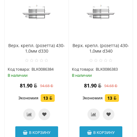
Верх. крепл. (розетта) 430-
Верх. крепл. (розетта) 430-
1,0мм d330
1,0мм d340
Код товара:
BLK0086384
Код товара:
BLK0086383
В наличии
В наличии
81.90
81.90
94.68
94.68
Экономия
13
Экономия
13
В КОРЗИНУ
В КОРЗИНУ