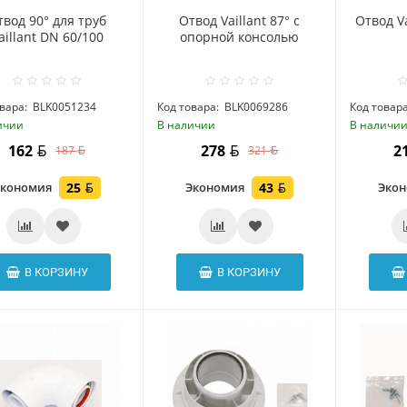
твод 90° для труб
Отвод Vaillant 87° с
Отвод Va
aillant DN 60/100
опорной консолью
вара:
BLK0051234
Код товара:
BLK0069286
Код товара
ичии
В наличии
В наличи
162
278
2
187
321
Экономия
25
Экономия
43
Эко
В КОРЗИНУ
В КОРЗИНУ