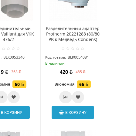
единительный
Разделительный адаптер
Vaillant для VKK
Protherm 20221288 (80/80
476/2
PP, к Медведь Condens)
:
BLK0053340
Код товара:
BLK0054081
и
В наличии
19
420
368
485
номия
50
Экономия
66
В КОРЗИНУ
В КОРЗИНУ