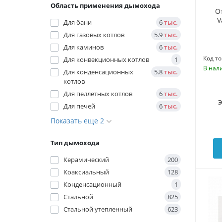
Область применения дымохода
О
V
Для бани
6
тыс.
Для газовых котлов
5.9
тыс.
Для каминов
6
тыс.
Код то
Для конвекционных котлов
1
В нал
Для конденсационных
5.8
тыс.
котлов
Для пеллетных котлов
6
тыс.
Для печей
6
тыс.
Показать еще 2
Тип дымохода
Керамический
200
Коаксиальный
128
Конденсационный
1
Стальной
825
Стальной утепленный
623