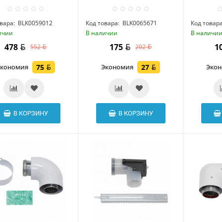
вара:
BLK0059012
Код товара:
BLK0065671
Код товара
ичии
В наличии
В наличи
478
175
1
552
202
Экономия
75
Экономия
27
Эко
В КОРЗИНУ
В КОРЗИНУ