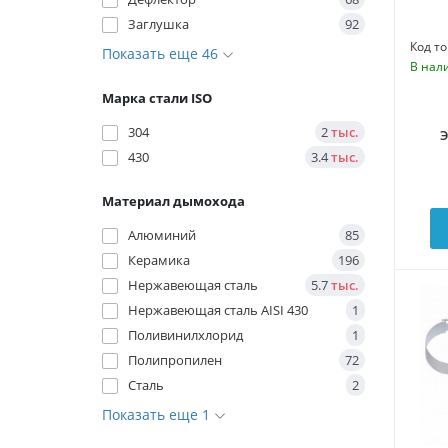
Заглушка
92
Код то
Показать еще 46
В нал
Марка стали ISO
304
2
тыс.
430
3.4
тыс.
Материал дымохода
Алюминий
85
Керамика
196
Нержавеющая сталь
5.7
тыс.
Нержавеющая сталь AISI 430
1
Поливинилхлорид
1
Полипропилен
72
Сталь
2
Показать еще 1