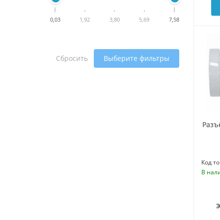
0,03
1,92
3,80
5,69
7,58
Сбросить
Выберите фильтры
Разъ
Код то
В нал