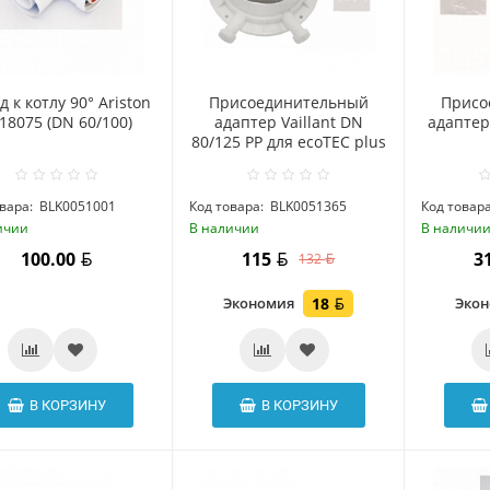
д к котлу 90° Ariston
Присоединительный
Присо
18075 (DN 60/100)
адаптер Vaillant DN
адаптер 
80/125 PP для ecoTEC plus
вара:
BLK0051001
Код товара:
BLK0051365
Код товара
ичии
В наличии
В наличи
100.00
115
3
132
Экономия
18
Эко
В КОРЗИНУ
В КОРЗИНУ