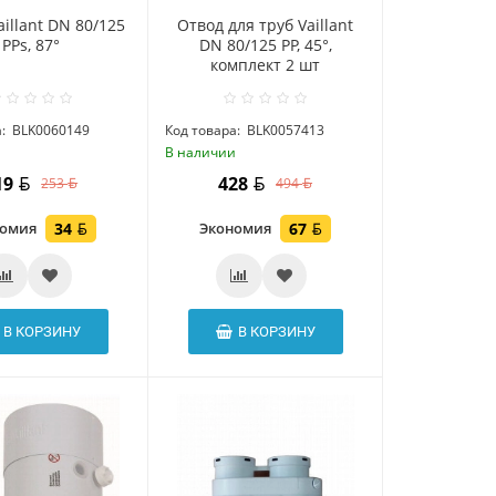
illant DN 80/125
Отвод для труб Vaillant
PPs, 87°
DN 80/125 РР, 45°,
комплект 2 шт
:
BLK0060149
Код товара:
BLK0057413
и
В наличии
19
428
253
494
номия
34
Экономия
67
В КОРЗИНУ
В КОРЗИНУ