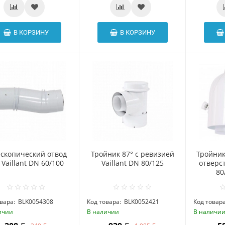
В КОРЗИНУ
В КОРЗИНУ
ескопический отвод
Тройник 87° с ревизией
Тройник
 Vaillant DN 60/100
Vaillant DN 80/125
отверст
80
вара:
BLK0054308
Код товара:
BLK0052421
Код товара
ичии
В наличии
В наличи