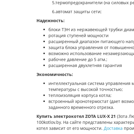
5.термопредохранители (на силовых рел
6.автомат защиты сети;
Надежность:
блоки ТЭН из нержавеющей трубки диам
ротация ступеней мощности
расширенный диапазон питающего нап
защита блока управления от повышенно
возможно использование незамерзающи
рабочее давление до 5 атм.;
расширенная двухлетняя гарантия
Экономичность:
интеллектуальная система управления 
температуры с высокой точностью;
теплоизоляция корпуса котла;
встроенный хронотермостат (дает возмо
заданного временного отрезка.
Купить электрокотел
ZOTA LUX-X 21
(Зота Л
100kotlov.by. На сайте представлены характе
котел зависит от его мощности.
Доставка
произ