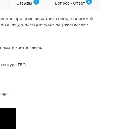
0
0
я
Отзывы
Вопрос - Ответ
й можно при помощи датчика погодозависимой
ется ресурс электрических нагревательных
 память контроллера;
контура ГВС;
ugas.