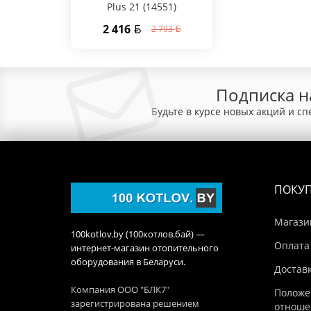
Plus 21 (14551)
2 416
2 793
Подписка н
Будьте в курсе новых акций и с
ПОКУ
Магази
100kotlov.by (100котлов.бай) —
Оплата
интернет-магазин отопительного
оборудования в Беларуси.
Достав
Компания ООО "БЛК7"
Положе
зарегистрирована решением
отноше