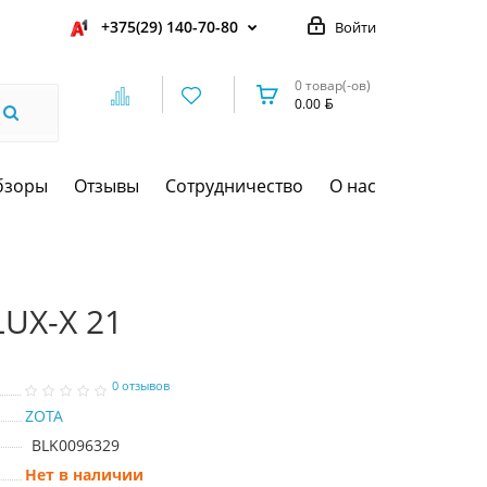
+375(29) 140-70-80
Войти
0 товар(-ов)
0.00
бзоры
Отзывы
Сотрудничество
О нас
LUX-X 21
0 отзывов
ZOTA
BLK0096329
Нет в наличии