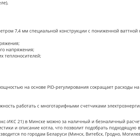
е),
етром 7,4 мм специальной конструкции с пониженной ваттной 
ряжения;
го напряжения;
х теплоносителей;
мощностью на основе PID-регулирования сокращает расходы на
жность работать с многотарифными счетчиками электроэнергии
юкс-ИКС 21) в Минске можно за наличный и безналичный расчет
ристики и описание котла, что позволит подобрать подходящую 
водится по городам Беларуси (Минск, Витебск, Гродно, Могилев,