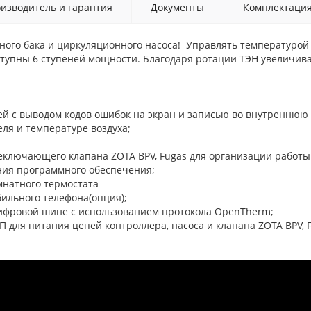
изводитель и гарантия
Документы
Комплектаци
ного бака и циркуляционного насоса! Управлять температуро
тупны 6 ступеней мощности. Благодаря ротации ТЭН увеличива
й с выводом кодов ошибок на экран и записью во внутреннюю
ля и температуре воздуха;
ключающего клапана ZOTA BPV, Fugas для организации работы 
ния программного обеспечения;
натного термостата
ильного телефона(опция);
ифровой шине с использованием протокола OpenTherm;
для питания цепей контроллера, насоса и клапана ZOTA BPV, F