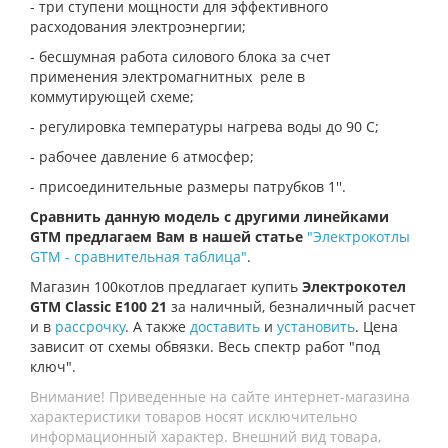
- три ступени мощности для эффективного
расходования электроэнергии;
- бесшумная работа силового блока за счет
применения электромагнитных реле в
коммутирующей схеме;
- регулировка температуры нагрева воды до 90 С;
- рабочее давление 6 атмосфер;
- присоединительные размеры патрубков 1''.
Сравнить данную модель с другими линейками
GTM предлагаем Вам в нашей статье
"Электрокотлы
GTM - сравнительная таблица"
.
Магазин 100котлов предлагает купить
Электрокотел
GTM Classic E100 21
за наличный, безналичный расчет
и в
рассрочку
. А также
доставить
и
установить
. Цена
зависит от схемы обвязки. Весь спектр работ "под
ключ".
Внимание! Приведенные на сайте интернет-магазина
характеристики товаров носят исключительно
информационный характер. Внешний вид товара,