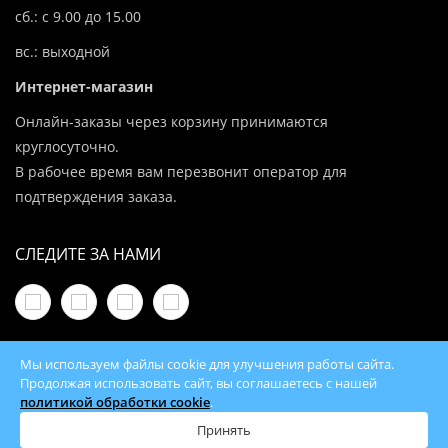
сб.: с 9.00 до 15.00
вс.: выходной
Интернет-магазин
Онлайн-заказы через корзину принимаются
круглосуточно.
В рабочее время вам перезвонит оператор для
подтверждения заказа.
СЛЕДИТЕ ЗА НАМИ
Мы используем файлы cookie для улучшения работы сайта.
Продолжая использовать сайт, вы соглашаетесь с нашей
политикой обработки cookie
.
© 2026 100Kotlov.by — продажа отопительного
оборудования с доставкой по всей Беларуси
Принять