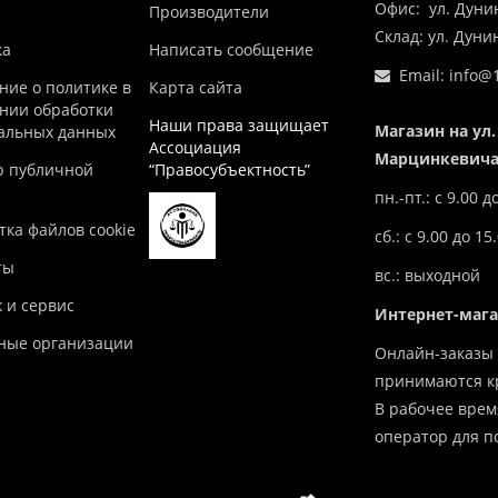
Офис: ул. Дуни
Производители
Склад: ул. Дун
ка
Написать сообщение
Email:
info@1
ние о политике в
Карта сайта
нии обработки
Наши права защищает
Магазин на ул.
альных данных
Ассоциация
Марцинкевича,
р публичной
“Правосубъектность”
пн.-пт.: с 9.00 д
ка файлов cookie
сб.: с 9.00 до 15
ты
вс.: выходной
 и сервис
Интернет-маг
ные организации
Онлайн-заказы 
принимаются кр
В рабочее врем
оператор для п