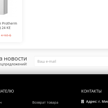
л Protherm
) 24 КE
4 165
а новости
пецпредложений!
ПАТЕЛЮ
КОНТАКТЫ
Адрес: г. Ми
н
Возврат товара