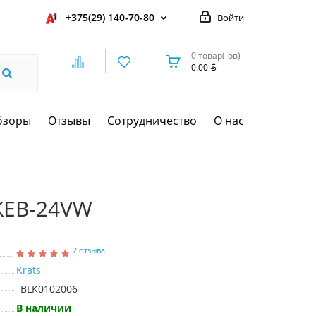
+375(29) 140-70-80
Войти
0 товар(-ов)
0.00
бзоры
Отзывы
Сотрудничество
О нас
 KEB-24VW
2 отзыва
Krats
BLK0102006
В наличии