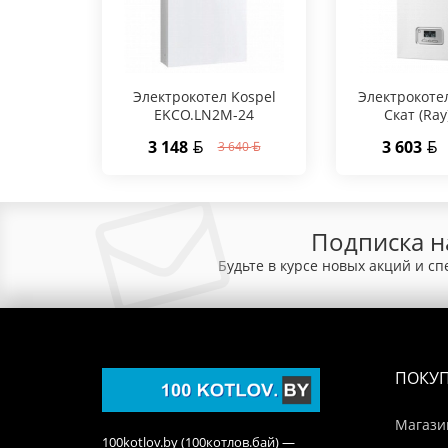
Электрокотел Kospel
Электрокоте
EKCO.LN2M-24
Скат (Ray
3 148
3 603
3 640
Подписка н
Будьте в курсе новых акций и с
ПОКУ
Магази
100kotlov.by (100котлов.бай) —