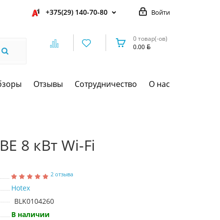
+375(29) 140-70-80
Войти
0 товар(-ов)
0.00
бзоры
Отзывы
Сотрудничество
О нас
E 8 кВт Wi-Fi
2 отзыва
Hotex
BLK0104260
В наличии