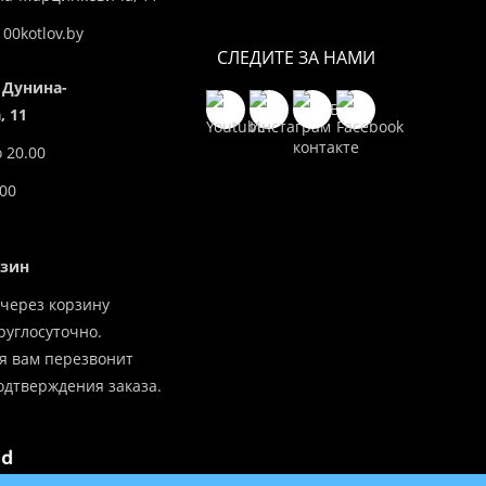
00kotlov.by
СЛЕДИТЕ ЗА НАМИ
 Дунина-
 11
о 20.00
.00
азин
через корзину
углосуточно.
я вам перезвонит
одтверждения заказа.