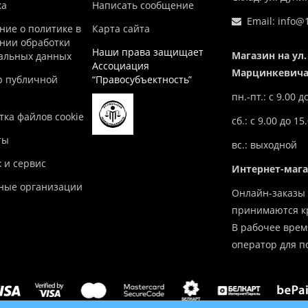
ка
Написать сообщение
Email:
info@1
ние о политике в
Карта сайта
нии обработки
Наши права защищает
Магазин на ул.
альных данных
Ассоциация
Марцинкевича,
р публичной
“Правосубъектность”
пн.-пт.: с 9.00 д
ка файлов cookie
сб.: с 9.00 до 15
ты
вс.: выходной
 и сервис
Интернет-маг
ные организации
Онлайн-заказы 
принимаются кр
В рабочее врем
оператор для п