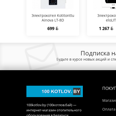
Электрокотел Kotitonttu
Электроко
Ainova LT-8D
eloLIT
699
1 267
Подписка н
Будьте в курсе новых акций и с
ПОКУ
Магази
100kotlov.by (100котлов.бай) —
Оплата
интернет-магазин отопительного
оборудования в Беларуси.