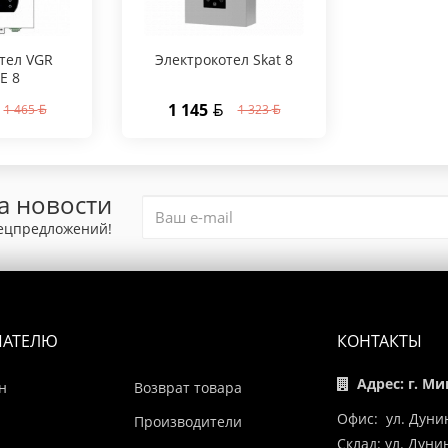
тел VGR
Электрокотел Skat 8
E 8
1 145
1 465
1 323
а новости
пецпредложений!
ПАТЕЛЮ
КОНТАКТЫ
Адрес: г. Ми
н
Возврат товара
Офис: ул. Дуни
Производители
Склад: ул. Дун