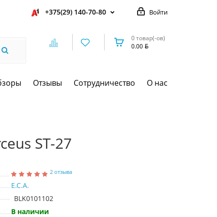
+375(29) 140-70-80
Войти
0 товар(-ов)
0.00
бзоры
Отзывы
Сотрудничество
О нас
ceus ST-27
2 отзыва
E.C.A.
BLK0101102
В наличии