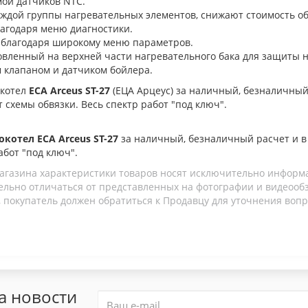
мой датчиков NTC.
аждой группы нагревательных элементов, снижают стоимость о
агодаря меню диагностики.
 благодаря широкому меню параметров.
овленный на верхней части нагревательного бака для защиты 
 клапаном и датчиком бойлера.
окотел
ECA Arceus ST-27
(ЕЦА Арцеус) за наличный, безналичный
т схемы обвязки. Весь спектр работ "под ключ".
окотел ECA Arceus ST-27
за наличный, безналичный расчет и 
абот "под ключ".
агазина характеристики товаров носят исключительно информ
льно отличаться от представленных на фотографии и видеообзо
 покупатель должен обратиться к Продавцу для уточнения вопр
а новости