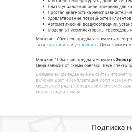
Контроль температуры с двойной систе
Платы управления реле отделены для к
Простая диагностика неисправностей бл
Удовлетворение потребностей клиентов
Автоматический воздухоотводчик, устан
Модели ST укомплектованы трехходовым
Магазин 100котлов предлагает купить
электр
также
доставить
и
установить
. Цена зависит о
Магазин 100котлов предлагает купить
Электр
Цена зависит от схемы обвязки. Весь спектр р
Внимание! Приведенные на сайте интернет-м
включая цвет и комплектация могут незначите
модельного ряда). Перед оформлением Заказа,
комплектации товара.
Подписка н