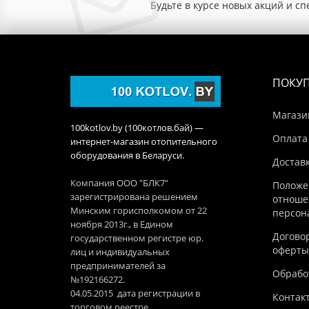
Будьте в курсе новых акций и с
ПОКУ
Магази
100kotlov.by (100котлов.бай) —
Оплата
интернет-магазин отопительного
оборудования в Беларуси.
Достав
Компания ООО "БЛК7"
Положе
зарегистрирована решением
отноше
Минским горисполкомом от 22
персон
ноября 2013г., в Едином
Догово
государственном регистре юр.
оферты
лиц и индивидуальных
предпринимателей за
Обработ
№192166272.
04.05.2015 дата регистрации в
Контак
торговом реестре