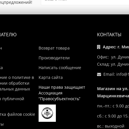
пецпредложений!
ПАТЕЛЮ
КОНТАКТЫ
Адрес: г. Ми
н
Возврат товара
Офис: ул. Дуни
Производители
Склад: ул. Дун
ка
Написать сообщение
Email:
info@1
ние о политике в
Карта сайта
нии обработки
Наши права защищает
Магазин на ул.
альных данных
Ассоциация
Марцинкевича,
р публичной
“Правосубъектность”
пн.-пт.: с 9.00 д
ка файлов cookie
сб.: с 9.00 до 15
ты
вс.: выходной