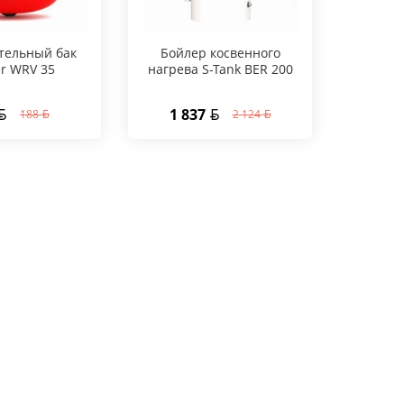
тельный бак
Бойлер косвенного
Бойл
r WRV 35
нагрева S-Tank BER 200
нагрев
1 837
1 6
188
2 124