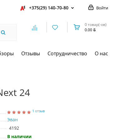
+375(29) 140-70-80
Войти
0 товар(-ов)
0.00
бзоры
Отзывы
Сотрудничество
О нас
Next 24
1 отзыв
Эван
4192
В наличии