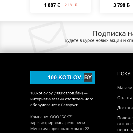
1 887
3 798
2 181
Подписка н
Будьте в курсе новых акций и с
ПОКУ
Магази
100kotlov.by (100котлов.бай) —
Оплата
интернет-магазин отопительного
оборудования в Беларуси.
Достав
Компания ООО "БЛК7"
Положе
зарегистрирована решением
отноше
Минским горисполкомом от 22
персон