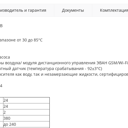
изводитель и гарантия
Документы
Комплектаци
 В
пазоне от 30 до 85°С
асоса
ы воздуха/ модуля дистанционного управления ЭВАН GSM/Wi-Fi
тный датчик (температура срабатывания - 92±3°С)
осителя как воду, так и незамерзающие жидкости, сертифициро
/4
24
24
2
380
до 240