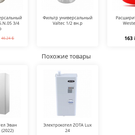
ерсальный
Фильтр универсальный
Расшири
6.N.05 3/4
Valtec 1/2 вн.р
Weste
р
163
46.24
Похожие товары
тел Эван
Электрокотел ZOTA Lux
 (2022)
24