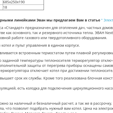
685х250х190
18
ярными линейками Эван мы предлагаем Вам в статье
" Элек
са «Стандарт» предназначен для отопления дач, частных домов
е как основного, так и резервного источника тепла. ЭВАН Nex
новной работе газового или твердотопливного оборудования.
котел и пульт управления в едином корпусе.
вливается встроенным термостатом путем плавной регулировки 
о заданной температуры теплоносителя терморегулятор отключа
дополнительной защиты от перегрева приборы оснащены сам
 терморегулятора отключает котел при достижении теплоносите
ышает срок их службы. Кроме того реализована блочная конст
куляцией, есть колодка для подключения циркуляционного насо
жно за наличный и безналичный расчет, а так же в рассрочку, в
а, что позволит подобрать нужный вам котел. Цена на электрок