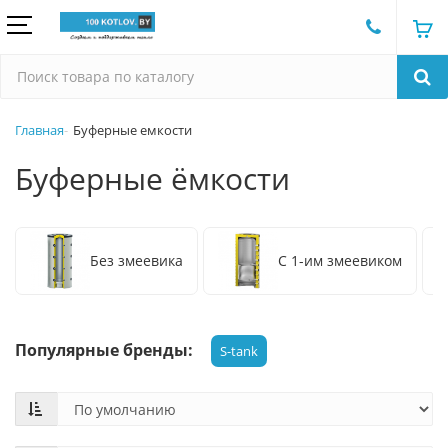
Главная
Буферные емкости
Буферные ёмкости
Без змеевика
С 1-им змеевиком
Популярные бренды:
S-tank