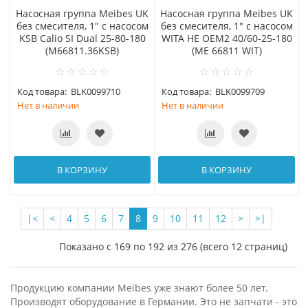
Насосная группа Meibes UK
Насосная группа Meibes UK
без смесителя, 1" с насосом
без смесителя, 1" с насосом
KSB Calio SI Dual 25-80-180
WITA HE OEM2 40/60-25-180
(M66811.36KSB)
(МЕ 66811 WIT)
Код товара:
BLK0099710
Код товара:
BLK0099709
Нет в наличии
Нет в наличии
В КОРЗИНУ
В КОРЗИНУ
|<
<
4
5
6
7
8
9
10
11
12
>
>|
Показано с 169 по 192 из 276 (всего 12 страниц)
Продукцию компании Meibes уже знают более 50 лет.
Производят оборудование в Германии. Это не запчати - это