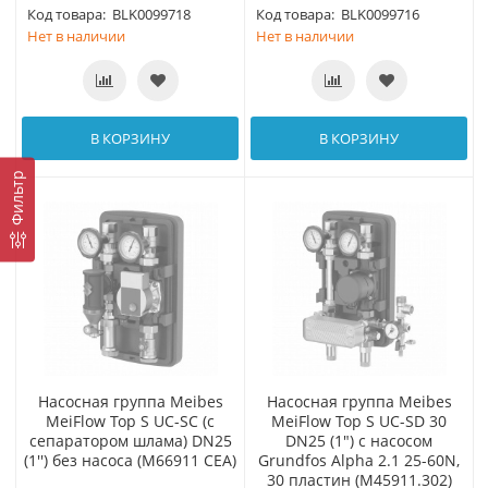
Код товара:
BLK0099718
Код товара:
BLK0099716
Нет в наличии
Нет в наличии
В КОРЗИНУ
В КОРЗИНУ
Фильтр
Насосная группа Meibes
Насосная группа Meibes
MeiFlow Top S UC-SC (с
MeiFlow Top S UC-SD 30
сепаратором шлама) DN25
DN25 (1") с насосом
(1'') без насоса (M66911 CEA)
Grundfos Alpha 2.1 25-60N,
30 пластин (M45911.302)