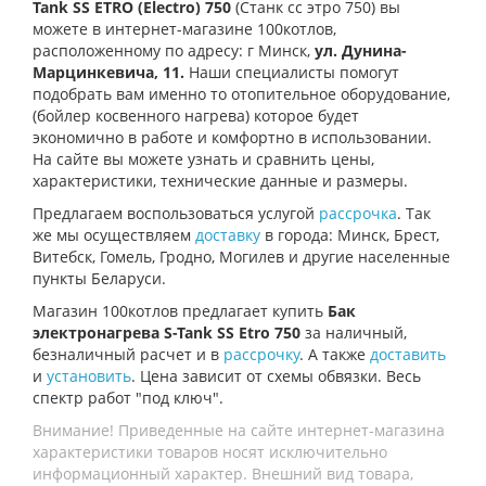
Tank
SS
ETRO
(Electro)
750
(Станк сс этро 750
) вы
можете в интернет-магазине 100котлов,
расположенному по адресу: г Минск,
ул.
Дунина-
Марцинкевича, 11.
Наши специалисты помогут
подобрать вам именно то отопительное оборудование,
(
бойлер косвенного нагрева
) которое будет
экономично в работе и комфортно в использовании.
На сайте вы можете узнать и сравнить цены,
характеристики, технические данные и размеры.
Предлагаем воспользоваться услугой
рассрочка
. Так
же мы осуществляем
доставку
в города: Минск, Брест,
Витебск, Гомель, Гродно, Могилев и другие населенные
пункты Беларуси.
Магазин 100котлов предлагает купить
Бак
электронагрева S-Tank SS Etro 750
за наличный,
безналичный расчет и в
рассрочку
. А также
доставить
и
установить
. Цена зависит от схемы обвязки. Весь
спектр работ "под ключ".
Внимание! Приведенные на сайте интернет-магазина
характеристики товаров носят исключительно
информационный характер. Внешний вид товара,