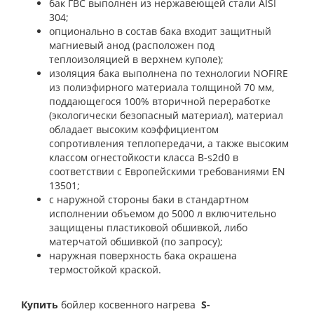
бак ГВС выполнен из нержавеющей стали AISI
304;
опционально в состав бака входит защитный
магниевый анод (расположен под
теплоизоляцией в верхнем куполе);
изоляция бака выполнена по технологии NOFIRE
из полиэфирного материала толщиной 70 мм,
поддающегося 100% вторичной переработке
(экологически безопасный материал), материал
обладает высоким коэффициентом
сопротивления теплопередачи, а также высоким
классом огнестойкости класса B-s2d0 в
соответствии с Европейскими требованиями EN
13501;
с наружной стороны баки в стандартном
исполнении объемом до 5000 л включительно
защищены пластиковой обшивкой, либо
матерчатой обшивкой (по запросу);
наружная поверхность бака окрашена
термостойкой краской.
Купить
бойлер косвенного нагрева
S-