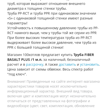
труб, которая выражает отношение внешнего
диаметра к толщине стенки трубы.
Труба PP-RCT и труба PPR при одинаковом значении
«S» с одинаковой толщиной стенки имеют разные
параметры!
Устойчивость к повышенному давлению трубы из PP-
RCT намного выше, чем у трубы той же серии из PPR
При более высоких температурах труба из PP-RCT
выдерживает более высокое давление, чем труба из
PPR с большей толщиной стенки!
Магазин 100котлов предлагает купить
Труба FIBER
BASALT PLUS /1 м.п.
за наличный, безналичный
расчет и в
рассрочку
. А также
доставить
и
установить
.
Цена зависит от схемы обвязки. Весь спектр работ
"под ключ".
Внимание! Приведенные на сайте интернет-магазина
характеристики товаров носят исключительно
информационный характер. Внешний вид товара,
включая цвет и комплектация могут незначительно
отличаться от представленных на фотографии и
видеообзоре (цвет, свет, комплектация, обновление