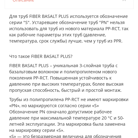
Для труб FIBER BASALT PLUS используется обозначение
серии "S". Устаревшее обозначение труб "PN" нельзя
использовать для труб из нового материала PP-RCT, так
как рабочие параметры этих труб (давление,
температура, срок службы) лучше, чем у труб из PPR.
Что такое FIBER BASALT PLUS?
FIBER BASALT PLUS – уникальная 3-слойная труба с
базальтовым волокном и полипропиленом нового
поколения PP-RCT. Повышенная устойчивость к
давлению при высоких температурах, более высокая
пропуская способность, быстрый и простой монтаж.
Трубы из полипропилена PP-RCT не имеют маркировки
«PN», но маркируются согласно серии «S»
Обозначение PN означало допустимое рабочее
давление при максимальной температуре 20 °C и 50-
летней эксплуатации. Эта маркировка была заменена
на маркировку серии «S».
«S» — это безразмерная величина для обозначения