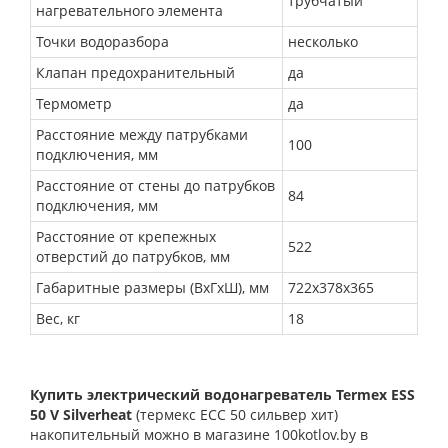
трубчатый
нагревательного элемента
Точки водоразбора
несколько
Клапан предохранительный
да
Термометр
да
Расстояние между патрубками
100
подключения, мм
Расстояние от стены до патрубков
84
подключения, мм
Расстояние от крепежных
522
отверстий до патрубков, мм
Габаритные размеры (ВхГхШ), мм
722х378х365
Вес, кг
18
Купить электрический водонагреватель Termex ESS
50 V Silverheat
(термекс ЕСС 50 сильвер хит)
накопительный можно в магазине 100kotlov.by в