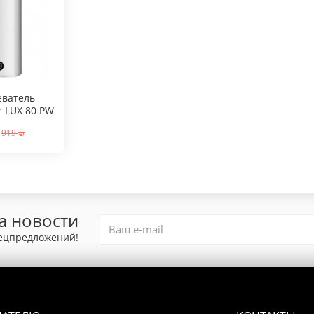
еватель
r LUX 80 PW
919
а новости
пецпредложений!