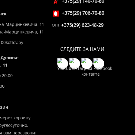
+375(29) 140-70-80
+375(29) 706-70-80
нск
на-Марцинкевича, 11
+375(29) 623-48-29
ОПТ
ина-Марцинкевича, 11
00kotlov.by
СЛЕДИТЕ ЗА НАМИ
 Дунина-
 11
о 20.00
.00
азин
через корзину
углосуточно.
я вам перезвонит