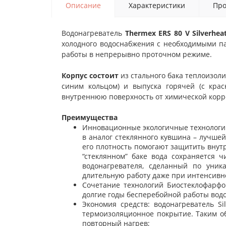
Описание
Характеристики
Про
Водонагреватель
Thermex ERS 80 V Silverhe
холодного водоснабжения с необходимыми п
работы в непрерывно проточном режиме.
Корпус состоит
из стального бака теплоизоли
синим кольцом) и выпуска горячей (с кра
внутреннюю поверхность от химической корр
Преимущества
Инновационные экологичные технологии
в аналог стеклянного кувшина – лучшей
его плотность помогают защитить внутр
“стеклянном” баке вода сохраняется 
водонагревателя, сделанный по уни
длительную работу даже при интенсивно
Сочетание технологий Биостеклофарф
долгие годы бесперебойной работы водо
Экономия средств: водонагреватель
Si
термоизоляционное покрытие. Таким об
повторный нагрев;