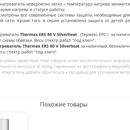
нагреватель невероятно легко – температура нагрева меняетс
жиме нагрева и статусе работы;
усмотрены все современные системы защиты, необходимые для 
й сети. Кроме того, в серии установлена защита от детей,
греватель
Thermex ERS 80 V Silverheat
(Термекс ЕРС )
за налич
т схемы обвязки. Весь спектр работ "под ключ".
реватель Thermex ERS 80 V Silverheat
за наличный, безналич
есь спектр работ "под ключ".
агазина характеристики товаров носят исключительно информ
льно отличаться от представленных на фотографии и видеообзо
 покупатель должен обратиться к Продавцу для уточнения вопр
Похожие товары