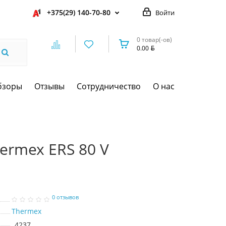
+375(29) 140-70-80
Войти
0 товар(-ов)
0.00
бзоры
Отзывы
Сотрудничество
О нас
ermex ERS 80 V
0 отзывов
Thermex
4237