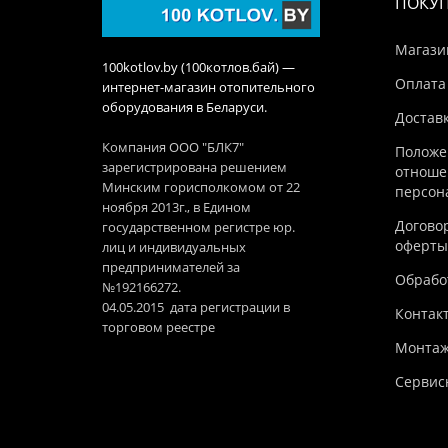
ПОКУ
Магази
100kotlov.by (100котлов.бай) —
Оплата
интернет-магазин отопительного
оборудования в Беларуси.
Достав
Компания ООО "БЛК7"
Положе
зарегистрирована решением
отноше
Минским горисполкомом от 22
персон
ноября 2013г., в Едином
Догово
государственном регистре юр.
оферты
лиц и индивидуальных
предпринимателей за
Обработ
№192166272.
04.05.2015 дата регистрации в
Контак
торговом реестре
Монтаж
Сервис