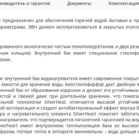
изводитель и гарантия
Документы
Комплектаци
at
предназначен для обеспечения горячей водой бытовых и 
араметрами. ЭВН должен эксплуатироваться в закрытых отап
рованного экологически чистым пенополиуретаном, и двух резь
сным кольцом). Внутренний бак имеет специальное стекл
озии.
: внутренний бак водонагревателя имеет современное покрыт
 емкости для хранения воды. Биостеклофарфор дает двойную в
енний бак от образования коррозии и делают его устойчивым 
чистой и свежей даже при длительном хранении, что помогае
кальной технологии
SilverHeat
, отличается высокой устойчи
й эксплуатации и создает антибактериальный эффект внутри б
ора и нагревательного элемента
SilverHeart
помогает заботить
нагревателя, что подтверждается пятилетней гарантией на вн
lverheart
имеет внутреннюю теплоизоляцию бака из высокоп
разом, потери тепла в аппарате минимальны – вода дольше о