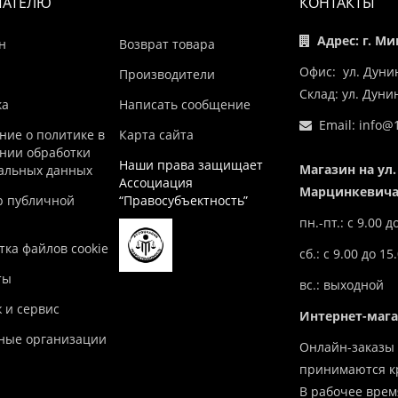
ПАТЕЛЮ
КОНТАКТЫ
Адрес: г. Ми
н
Возврат товара
Офис: ул. Дуни
Производители
Склад: ул. Дун
ка
Написать сообщение
Email:
info@1
ние о политике в
Карта сайта
нии обработки
Наши права защищает
Магазин на ул.
альных данных
Ассоциация
Марцинкевича,
р публичной
“Правосубъектность”
пн.-пт.: с 9.00 д
ка файлов cookie
сб.: с 9.00 до 15
ты
вс.: выходной
 и сервис
Интернет-маг
ные организации
Онлайн-заказы 
принимаются кр
В рабочее врем