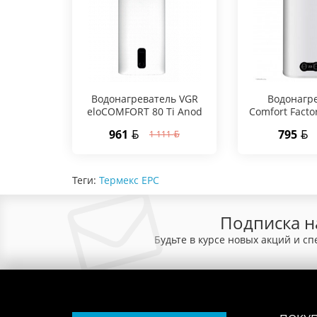
Водонагреватель VGR
Водонагр
eloCOMFORT 80 Ti Anod
Comfort Facto
961
795
1 111
Теги:
Термекс ЕРС
Подписка н
Будьте в курсе новых акций и с