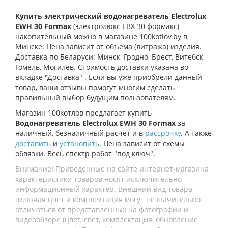
Купить электрический водонагреватель
Electrolux
EWH 30 Formax
(электролюкс ЕВХ 30 формакс)
накопительный можно в магазине 100kotlov.by в
Минске. Цена зависит от объема (литража) изделия.
Доставка по Беларуси: Минск, Гродно, Брест, Витебск,
Гомель, Могилев. Стоимость доставки указана во
вкладке "Доставка" . Если вы уже приобрели данный
товар, ваши отзывы помогут многим сделать
правильный выбор будущим пользователям.
Магазин 100котлов предлагает купить
Водонагреватель Electrolux EWH 30 Formax
за
наличный, безналичный расчет и в
рассрочку
. А также
доставить
и
установить
. Цена зависит от схемы
обвязки. Весь спектр работ "под ключ".
Внимание! Приведенные на сайте интернет-магазина
характеристики товаров носят исключительно
информационный характер. Внешний вид товара,
включая цвет и комплектация могут незначительно
отличаться от представленных на фотографии и
видеообзоре (цвет, свет, комплектация, обновление