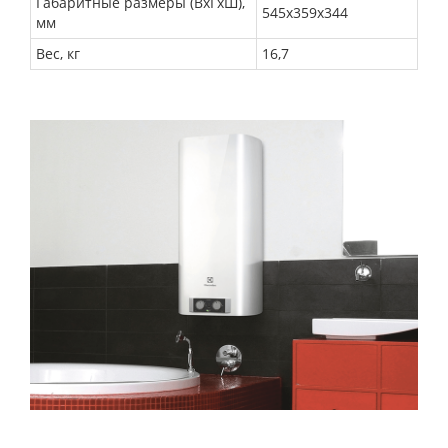
Габаритные размеры (ВхГхШ),
545х359х344
мм
Вес, кг
16,7