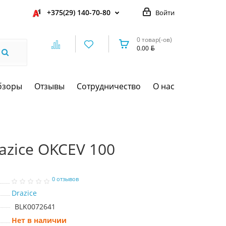
+375(29) 140-70-80
Войти
0 товар(-ов)
0.00
бзоры
Отзывы
Сотрудничество
О нас
azice OKCEV 100
0 отзывов
Drazice
BLK0072641
Нет в наличии