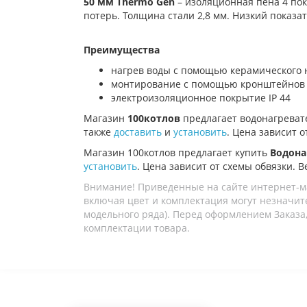
50 мм Thermo Gen
– изоляционная пена 4 по
потерь. Толщина стали 2,8 мм. Низкий показат
Преимущества
нагрев воды с помощью керамического 
монтирование с помощью кронштейнов
электроизоляционное покрытие IP 44
Магазин
100котлов
предлагает водонагрева
также
доставить
и
установить
. Цена зависит о
Магазин 100котлов предлагает купить
Водона
установить
. Цена зависит от схемы обвязки. В
Внимание! Приведенные на сайте интернет-м
включая цвет и комплектация могут незначите
модельного ряда). Перед оформлением Заказа,
комплектации товара.