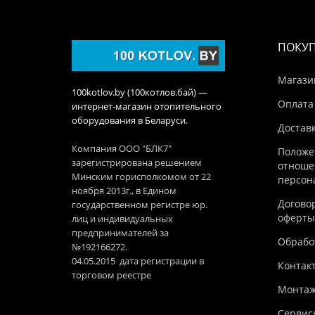
ПОКУ
Магази
100kotlov.by (100котлов.бай) —
Оплата
интернет-магазин отопительного
оборудования в Беларуси.
Достав
Компания ООО "БЛК7"
Положе
зарегистрирована решением
отноше
Минским горисполкомом от 22
персон
ноября 2013г., в Едином
Догово
государственном регистре юр.
оферты
лиц и индивидуальных
предпринимателей за
Обработ
№192166272.
04.05.2015 дата регистрации в
Контак
торговом реестре
Монтаж
Сервис