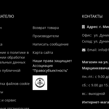
ПАТЕЛЮ
КОНТАКТЫ
Адрес: г. Ми
н
Возврат товара
Офис: ул. Дуни
Производители
Склад: ул. Дун
ка
Написать сообщение
Email:
info@1
ние о политике в
Карта сайта
нии обработки
Наши права защищает
Магазин на ул.
альных данных
Ассоциация
Марцинкевича,
р публичной
“Правосубъектность”
пн.-пт.: с 9.00 д
ка файлов cookie
сб.: с 9.00 до 15
ты
вс.: выходной
 и сервис
Интернет-маг
ные организации