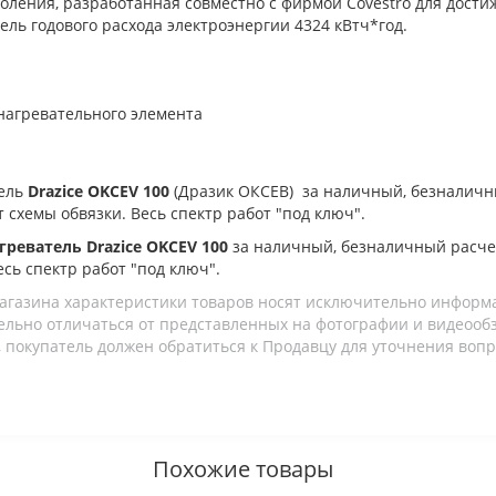
коления, разработанная совместно с фирмой Covestro для дос
ель годового расхода электроэнергии 4324 кВтч*год.
нагревательного элемента
тель
Drazice OKCEV 100
(Дразик ОКСЕВ)
за наличный, безналичн
т схемы обвязки. Весь спектр работ "под ключ".
греватель Drazice OKCEV 100
за наличный, безналичный расче
есь спектр работ "под ключ".
агазина характеристики товаров носят исключительно информ
льно отличаться от представленных на фотографии и видеообзо
 покупатель должен обратиться к Продавцу для уточнения вопр
Похожие товары