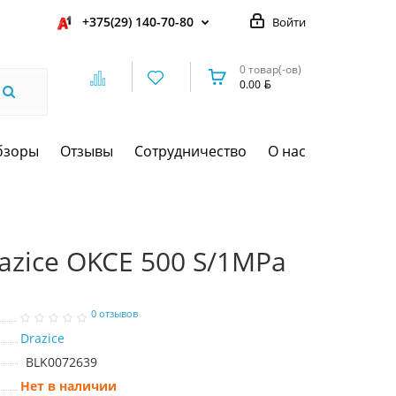
+375(29) 140-70-80
Войти
0 товар(-ов)
0.00
бзоры
Отзывы
Сотрудничество
О нас
azice OKCE 500 S/1MPa
0 отзывов
Drazice
BLK0072639
Нет в наличии