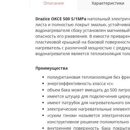
Описание
Характеристики
Drazice OKCE 500 S/1MPa
напольный электрич
листа и полностью покрыт эмалью, устойчиво
водонагревателя сбоку установлен магниевый
опасность его ржавления. В емкости приваре
пластиковой крышкой на боковой поверхности
нагреватель с различной мощностью с редук
водонагревателя является теплоизоляция тол
Преимущества
полиуретановая теплоизоляция без фре
энергоэффективность класса «с».
объем бака может вмещать до 500 литро
имеется штуцер для подключения цирку
имеют патрубок для нагревательного э
электрические нагревательные элемен
«сухим тэном» назывется электрически
конструктивное решение положительно 
внутренняя поверхность бака покрыт