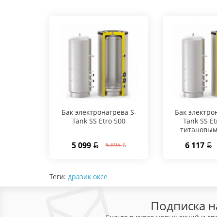
Бак электронагрева S-
Бак электро
Tank SS Etro 500
Tank SS Et
титановым
5 099
6 117
5 895
Теги:
дразик оксе
Подписка н