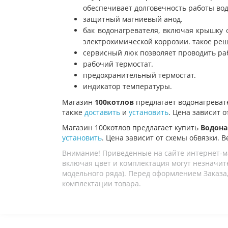
обеспечивает долговечность работы вод
защитный магниевый анод.
бак водонагревателя, включая крышку 
электрохимической коррозии. такое ре
сервисный люк позволяет проводить раб
рабочий термостат.
предохранительный термостат.
индикатор температуры.
Магазин
100котлов
предлагает водонагрева
также
доставить
и
установить
. Цена зависит о
Магазин 100котлов предлагает купить
Водона
установить
. Цена зависит от схемы обвязки. В
Внимание! Приведенные на сайте интернет-м
включая цвет и комплектация могут незначите
модельного ряда). Перед оформлением Заказа,
комплектации товара.