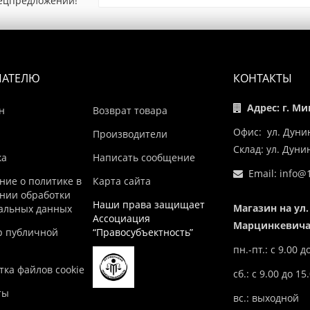
пецпредложений!
ПАТЕЛЮ
КОНТАКТЫ
Адрес: г. Ми
н
Возврат товара
Офис: ул. Дуни
Производители
Склад: ул. Дун
ка
Написать сообщение
Email:
info@1
ние о политике в
Карта сайта
нии обработки
Наши права защищает
Магазин на ул.
альных данных
Ассоциация
Марцинкевича,
р публичной
“Правосубъектность”
пн.-пт.: с 9.00 д
ка файлов cookie
сб.: с 9.00 до 15
ты
вс.: выходной