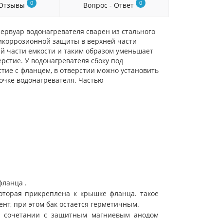
0
0
Отзывы
Вопрос - Ответ
зервуар водонагревателя сварен из стального
тикоррозионной защиты в верхней части
ей части емкости и таким образом уменьшает
рстие. У водонагревателя сбоку под
тие с фланцем, в отверстии можно установить
очке водонагревателя. Частью
ланца .
которая прикреплена к крышке фланца. такое
нт, при этом бак остается герметичным.
 в сочетании с защитным магниевым анодом