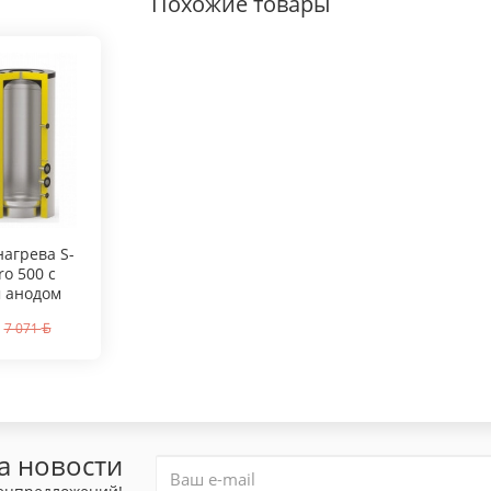
Похожие товары
нагрева S-
ro 500 с
 анодом
7 071
а новости