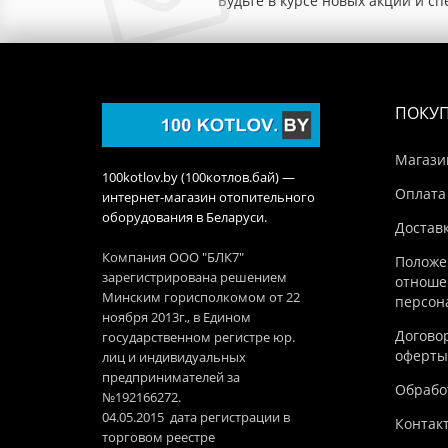
Будьте в курсе новых акций и с
ПОКУ
Магази
100kotlov.by (100котлов.бай) —
Оплата
интернет-магазин отопительного
оборудования в Беларуси.
Достав
Компания ООО "БЛК7"
Положе
зарегистрирована решением
отноше
Минским горисполкомом от 22
персон
ноября 2013г., в Едином
Догово
государственном регистре юр.
оферты
лиц и индивидуальных
предпринимателей за
Обработ
№192166272.
04.05.2015 дата регистрации в
Контак
торговом реестре