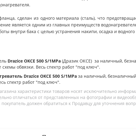
онагревателя.
фланца, сделан из одного материала (сталь), что предотвращ
шение является одним из главных преимуществ водонагревате
оты внутри бака с целью устранения накипи, осадка и водного 
тель
Drazice OKCE 500 S/1MPa
(Дразик ОКСЕ)
за наличный, безна
т схемы обвязки. Весь спектр работ "под ключ".
греватель Drazice OKCE 500 S/1MPa
за наличный, безналичный
есь спектр работ "под ключ".
агазина характеристики товаров носят исключительно информ
льно отличаться от представленных на фотографии и видеообзо
 покупатель должен обратиться к Продавцу для уточнения вопр