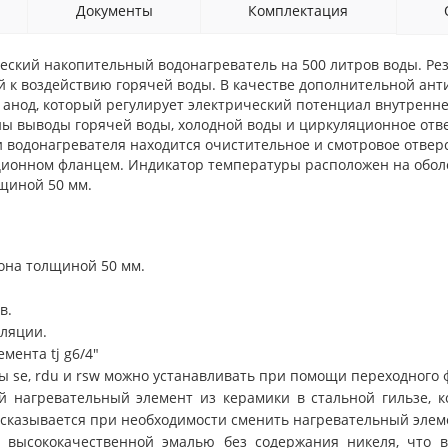
Документы
Комплектация
еский накопительный водонагреватель на 500 литров воды.
Ре
й к воздействию горячей воды. В качестве дополнительной ан
 анод, который регулирует электрический потенциал внутренн
ны выводы горячей воды, холодной воды и циркуляционное отве
 водонагревателя находится очистительное и смотровое отверс
ционном фланцем. Индикатор температуры расположен на обол
щиной 50 мм.
она толщиной 50 мм.
в.
ляции.
лемента
tj g
6/4"
ты
se
,
rdu
и
rsw
можно устанавливать при помощи переходного ф
й нагревательный элемент из керамики в стальной гильзе, 
сказывается при необходимости сменить нагревательный элеме
а высококачественной эмалью без содержания никеля, что