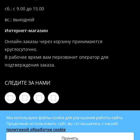
сб.: с 9.00 до 15.00
вс.: выходной
Интернет-магазин
Онлайн-заказы через корзину принимаются
круглосуточно.
В рабочее время вам перезвонит оператор для
подтверждения заказа.
СЛЕДИТЕ ЗА НАМИ
Мы используем файлы cookie для улучшения работы сайта.
Продолжая использовать сайт, вы соглашаетесь с нашей
политикой обработки cookie
.
© 2026 100Kotlov.by — продажа отопительного
оборудования с доставкой по всей Беларуси
Принять