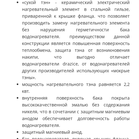
«сухой тэн» - керамический электрический
нагревательный элемент в стальной гильзе,
приваренной к крышке фланца. что позволяет
производить замену нагревательного элемента
без нарушения герметичности бака
водонагревателя. преимуществом данной
конструкции является повышенная поверхность
теплообмена, защита тэна от возникновения
накипи, что выгодно отличает
водонагреватели
drazice
, от водонагревателей
других производителей использующих «мокрые
тэны».
мощность нагревательного тэна равняется 2,2
квт.
внутренняя поверхность бака покрыта
высококачественной эмалью без содержания
никеля, что в сочетании с защитным магниевым
анодом обеспечивает долговечность работы
водонагревателя.
защитный магниевый анод.
бак водонагревателя, включая крышку фланца,