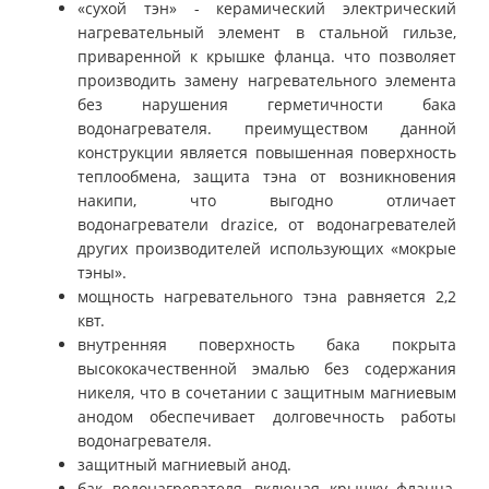
«сухой тэн» - керамический электрический
нагревательный элемент в стальной гильзе,
приваренной к крышке фланца. что позволяет
производить замену нагревательного элемента
без нарушения герметичности бака
водонагревателя. преимуществом данной
конструкции является повышенная поверхность
теплообмена, защита тэна от возникновения
накипи, что выгодно отличает
водонагреватели
drazice
, от водонагревателей
других производителей использующих «мокрые
тэны».
мощность нагревательного тэна равняется 2,2
квт.
внутренняя поверхность бака покрыта
высококачественной эмалью без содержания
никеля, что в сочетании с защитным магниевым
анодом обеспечивает долговечность работы
водонагревателя.
защитный магниевый анод.
бак водонагревателя, включая крышку фланца,