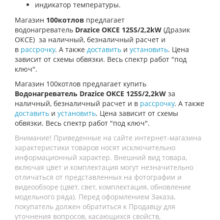
индикатор температуры.
Магазин
100котлов
предлагает
водонагреватель
Drazice OKCE 125S/2,2kW
(Дразик
ОКСЕ)
за наличный, безналичный расчет и
в
рассрочку
. А также
доставить
и
установить
. Цена
зависит от схемы обвязки. Весь спектр работ "под
ключ".
Магазин 100котлов предлагает купить
Водонагреватель Drazice OKCE 125S/2,2kW
за
наличный, безналичный расчет и в
рассрочку
. А также
доставить
и
установить
. Цена зависит от схемы
обвязки. Весь спектр работ "под ключ".
Внимание! Приведенные на сайте интернет-магазина
характеристики товаров носят исключительно
информационный характер. Внешний вид товара,
включая цвет и комплектация могут незначительно
отличаться от представленных на фотографии и
видеообзоре (цвет, свет, комплектация, обновление
модельного ряда). Перед оформлением Заказа,
покупатель должен обратиться к Продавцу для
уточнения вопросов, касающихся свойств,