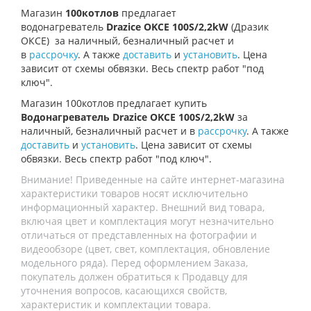
Магазин
100котлов
предлагает
водонагреватель
Drazice OKCE 100S/2,2kW
(Дразик
ОКСЕ)
за наличный, безналичный расчет и
в
рассрочку
. А также
доставить
и
установить
. Цена
зависит от схемы обвязки. Весь спектр работ "под
ключ".
Магазин 100котлов предлагает купить
Водонагреватель Drazice OKCE 100S/2,2kW
за
наличный, безналичный расчет и в
рассрочку
. А также
доставить
и
установить
. Цена зависит от схемы
обвязки. Весь спектр работ "под ключ".
Внимание! Приведенные на сайте интернет-магазина
характеристики товаров носят исключительно
информационный характер. Внешний вид товара,
включая цвет и комплектация могут незначительно
отличаться от представленных на фотографии и
видеообзоре (цвет, свет, комплектация, обновление
модельного ряда). Перед оформлением Заказа,
покупатель должен обратиться к Продавцу для
уточнения вопросов, касающихся свойств,
характеристик и комплектации товара.