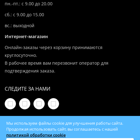
пн.-пт.: с 9.00 до 20.00
сб.: с 9.00 до 15.00
вс.: выходной
Интернет-магазин
Онлайн-заказы через корзину принимаются
круглосуточно.
В рабочее время вам перезвонит оператор для
подтверждения заказа.
СЛЕДИТЕ ЗА НАМИ
Мы используем файлы cookie для улучшения работы сайта.
Продолжая использовать сайт, вы соглашаетесь с нашей
политикой обработки cookie
.
© 2026 100Kotlov.by — продажа отопительного